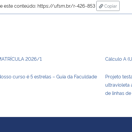
e este conteúdo:
https://ufsm.br/r-426-853
Copiar
para área de
MATRÍCULA 2026/1
Cálculo A (
osso curso é 5 estrelas – Guia da Faculdade
Projeto test
ultraviolet
de linhas de