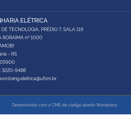
HARIA ELÉTRICA
DE TECNOLOGIA, PRÉDIO 7, SALA 119
 RORAIMA nº 1000
CAMOBI
ria - RS
105900
: 3220-9488
coord.eng.eletrica@ufsm.br
Desenvolvido com o CMS de código aberto
Wordpress