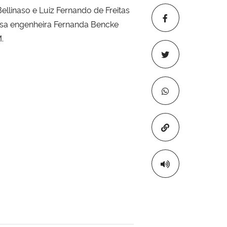
llinaso e Luiz Fernando de Freitas
essa engenheira Fernanda Bencke
.
Copiar para áre