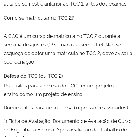
aula do semestre anterior ao TCC 1, antes dos exames.
Secretaria-Geral
Como se matricular no TCC 2?
Secretaria de Governo
A CCC é um curso de matrícula no TCC 2 durante a
semana de ajustes (1ª semana do semestre). Não se
Gabinete de Segurança Institucional
esqueça de obter uma matrícula no TCC 2, deve avisar a
coordenação.
Advocacia-Geral da União
Defesa do TCC (ou TCC 2)
Banco Central do Brasil
Requisitos para a defesa do TCC: ter um projeto de
ensino como um projeto de ensino.
Planalto
Documentos para uma defesa (impressos e assinados):
1) Ficha de Avaliação: Documento de Avaliação de Curso
de Engenharia Elétrica. Após avaliação do Trabalho de