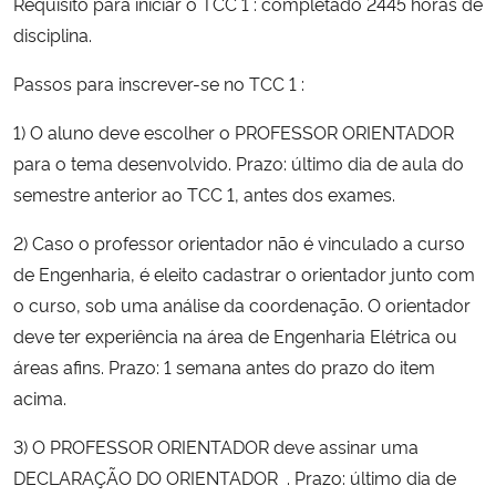
Requisito para iniciar o TCC 1 : completado 2445 horas de
Ministério da Cidadania
disciplina.
Ministério da Saúde
Passos para inscrever-se no TCC 1 :
1) O aluno deve escolher o PROFESSOR ORIENTADOR
Ministério de Minas e Energia
para o tema desenvolvido. Prazo: último dia de aula do
semestre anterior ao TCC 1, antes dos exames.
Ministério da Ciência, Tecnologia, Inovações e Comunicações
2) Caso o professor orientador não é vinculado a curso
Ministério do Meio Ambiente
de Engenharia, é eleito cadastrar o orientador junto com
o curso, sob uma análise da coordenação. O orientador
Ministério do Turismo
deve ter experiência na área de Engenharia Elétrica ou
áreas afins. Prazo: 1 semana antes do prazo do item
Ministério do Desenvolvimento Regional
acima.
Controladoria-Geral da União
3) O PROFESSOR ORIENTADOR deve assinar uma
DECLARAÇÃO DO ORIENTADOR . Prazo: último dia de
Ministério da Mulher, da Família e dos Direitos Humanos