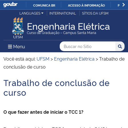
COMUNICA BR
ACESSO À INFORMAÇÃO
PARTI
Casa Civil
LANGUAGES
INTERNATIONAL
SÍTIOS DA UFSM
IR
PARA
Engenharia Elétrica
Ministério da Justiça e Segurança Pública
O
Curso de Graduação – Campus Santa Maria
CONTEÚDO
Ministério da Defesa
Buscar no no Sítio
Busca
Busca:
Menu Principal do Sítio
Menu
Busc
Ministério das Relações Exteriores
Você está aqui:
UFSM
>
Engenharia Elétrica
>
Trabalho de
conclusão de curso
Ministério da Economia
Trabalho de conclusão de
Início do conteúdo
Ministério da Infraestrutura
curso
Ministério da Agricultura, Pecuária e Abastecimento
O que fazer antes de iniciar o TCC 1?
Ministério da Educação