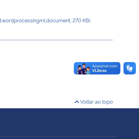
nt.wordprocessingml.document, 270 KB)
Voltar ao topo