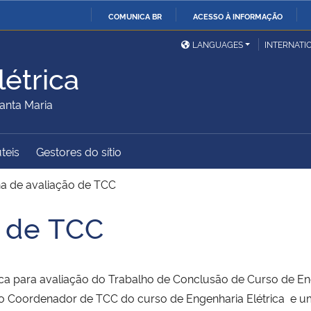
COMUNICA BR
ACESSO À INFORMAÇÃO
Ministério da Defesa
Ministério das Relações
Mini
IR
LANGUAGES
INTERNATI
Exteriores
PARA
étrica
O
Ministério da Cidadania
Ministério da Saúde
Mini
CONTEÚDO
anta Maria
úteis
Gestores do sítio
Ministério do
Controladoria-Geral da
Mini
Desenvolvimento Regional
União
Famí
ha de avaliação de TCC
Hum
o de TCC
Advocacia-Geral da União
Banco Central do Brasil
Plan
 para avaliação do Trabalho de Conclusão de Curso de Enge
 Coordenador de TCC do curso de Engenharia Elétrica e u