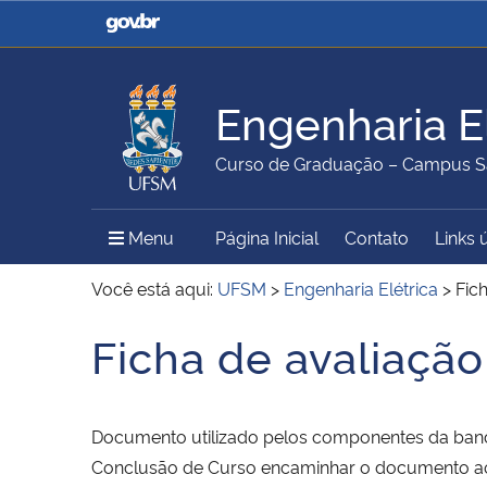
Casa Civil
Ministério da Justiça e
Segurança Pública
Engenharia El
Ministério da Agricultura,
Ministério da Educação
Curso de Graduação – Campus S
Pecuária e Abastecimento
Menu Principal do Sítio
Menu
Página Inicial
Contato
Links 
Ministério do Meio Ambiente
Ministério do Turismo
Você está aqui:
UFSM
>
Engenharia Elétrica
>
Fic
Ficha de avaliaçã
Início do conteúdo
Secretaria de Governo
Gabinete de Segurança
Institucional
Documento utilizado pelos componentes da banca
Conclusão de Curso encaminhar o documento ao