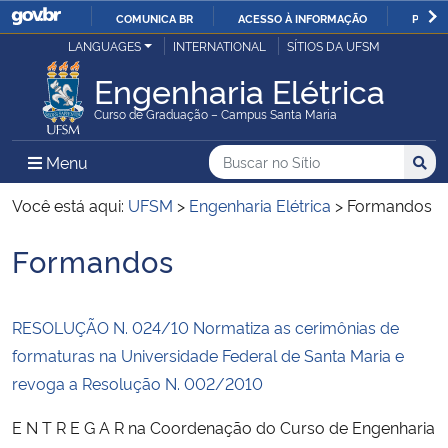
COMUNICA BR
ACESSO À INFORMAÇÃO
PARTI
Casa Civil
LANGUAGES
INTERNATIONAL
SÍTIOS DA UFSM
IR
PARA
Engenharia Elétrica
Ministério da Justiça e Segurança Pública
O
Curso de Graduação – Campus Santa Maria
CONTEÚDO
Ministério da Defesa
Buscar no no Sítio
Busca
Busca:
Menu Principal do Sítio
Menu
Busc
Ministério das Relações Exteriores
Você está aqui:
UFSM
>
Engenharia Elétrica
>
Formandos
Formandos
Ministério da Economia
Início do conteúdo
Ministério da Infraestrutura
RESOLUÇÃO N. 024/10 Normatiza as cerimônias de
formaturas na Universidade Federal de Santa Maria e
Ministério da Agricultura, Pecuária e Abastecimento
revoga a Resolução N. 002/2010
Ministério da Educação
E N T R E G A R na Coordenação do Curso de Engenharia