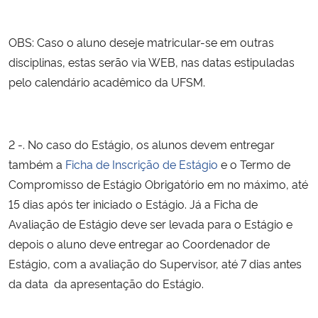
Secretaria-Geral
OBS: Caso o aluno deseje matricular-se em outras
disciplinas, estas serão via WEB, nas datas estipuladas
Secretaria de Governo
pelo calendário acadêmico da UFSM.
Gabinete de Segurança Institucional
2 -. No caso do Estágio, os alunos devem entregar
Advocacia-Geral da União
também a
Ficha de Inscrição de Estágio
e o Termo de
Compromisso de Estágio Obrigatório em no máximo, até
Banco Central do Brasil
15 dias após ter iniciado o Estágio. Já a Ficha de
Planalto
Avaliação de Estágio deve ser levada para o Estágio e
depois o aluno deve entregar ao Coordenador de
Estágio, com a avaliação do Supervisor, até 7 dias antes
da data da apresentação do Estágio.