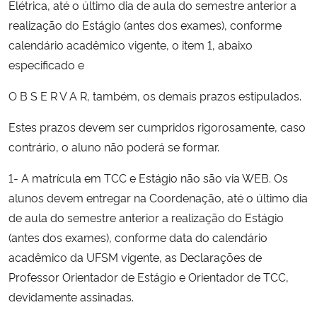
Elétrica, até o último dia de aula do semestre anterior a
Ministério da Cidadania
realização do Estágio (antes dos exames), conforme
calendário acadêmico vigente, o item 1, abaixo
Ministério da Saúde
especificado e
Ministério de Minas e Energia
O B S E R V A R, também, os demais prazos estipulados.
Ministério da Ciência, Tecnologia, Inovações e Comunicações
Estes prazos devem ser cumpridos rigorosamente, caso
contrário, o aluno não poderá se formar.
Ministério do Meio Ambiente
1- A matrícula em TCC e Estágio não são via WEB. Os
alunos devem entregar na Coordenação, até o último dia
Ministério do Turismo
de aula do semestre anterior a realização do Estágio
(antes dos exames), conforme data do calendário
Ministério do Desenvolvimento Regional
acadêmico da UFSM vigente, as Declarações de
Controladoria-Geral da União
Professor Orientador de Estágio e Orientador de TCC,
devidamente assinadas.
Ministério da Mulher, da Família e dos Direitos Humanos