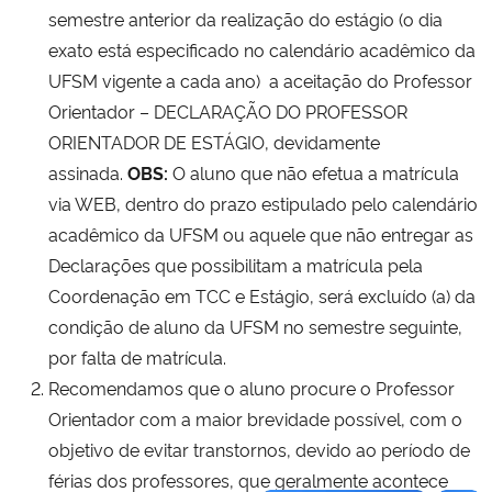
semestre anterior da realização do estágio (o dia
exato está especificado no calendário acadêmico da
Secretaria-Geral
UFSM vigente a cada ano) a aceitação do Professor
Orientador – DECLARAÇÃO DO PROFESSOR
Secretaria de Governo
ORIENTADOR DE ESTÁGIO, devidamente
Gabinete de Segurança Institucional
assinada.
OBS:
O aluno que não efetua a matrícula
via WEB, dentro do prazo estipulado pelo calendário
Advocacia-Geral da União
acadêmico da UFSM ou aquele que não entregar as
Declarações que possibilitam a matrícula pela
Banco Central do Brasil
Coordenação em TCC e Estágio, será excluído (a) da
condição de aluno da UFSM no semestre seguinte,
Planalto
por falta de matrícula.
Recomendamos que o aluno procure o Professor
Orientador com a maior brevidade possível, com o
objetivo de evitar transtornos, devido ao período de
férias dos professores, que geralmente acontece