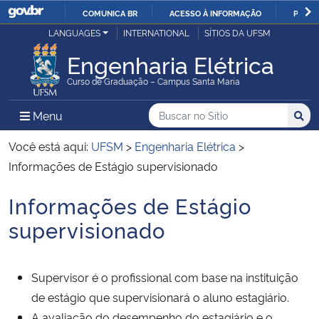
COMUNICA BR
ACESSO À INFORMAÇÃO
PARTI
Casa Civil
LANGUAGES
INTERNATIONAL
SÍTIOS DA UFSM
IR
PARA
Engenharia Elétrica
Ministério da Justiça e Segurança Pública
O
Curso de Graduação – Campus Santa Maria
CONTEÚDO
Ministério da Defesa
Buscar no no Sítio
Busca
Busca:
Menu Principal do Sítio
Menu
Busc
Ministério das Relações Exteriores
Você está aqui:
UFSM
>
Engenharia Elétrica
>
Informações de Estágio supervisionado
Ministério da Economia
Informações de Estágio
Início do conteúdo
Ministério da Infraestrutura
supervisionado
Ministério da Agricultura, Pecuária e Abastecimento
Supervisor é o profissional com base na instituição
Ministério da Educação
de estágio que supervisionará o aluno estagiário.
A avaliação do desempenho do estagiário e o