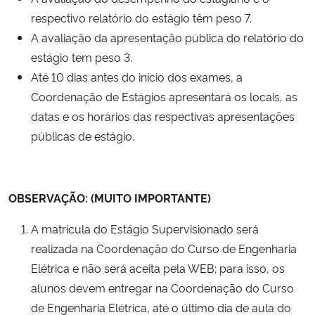
Ministério da Cidadania
respectivo relatório do estágio têm peso 7.
A avaliação da apresentação pública do relatório do
Ministério da Saúde
estágio tem peso 3.
Até 10 dias antes do início dos exames, a
Ministério de Minas e Energia
Coordenação de Estágios apresentará os locais, as
datas e os horários das respectivas apresentações
Ministério da Ciência, Tecnologia, Inovações e Comunicações
públicas de estágio.
Ministério do Meio Ambiente
OBSERVAÇÃO: (MUITO IMPORTANTE)
Ministério do Turismo
A matrícula do Estágio Supervisionado será
Ministério do Desenvolvimento Regional
realizada na Coordenação do Curso de Engenharia
Elétrica e não será aceita pela WEB; para isso, os
Controladoria-Geral da União
alunos devem entregar na Coordenação do Curso
de Engenharia Elétrica, até o último dia de aula do
Ministério da Mulher, da Família e dos Direitos Humanos