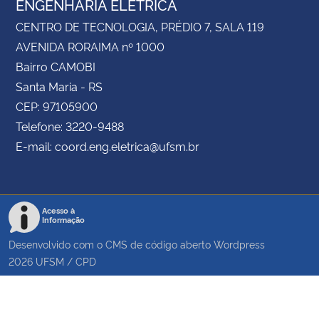
ENGENHARIA ELÉTRICA
CENTRO DE TECNOLOGIA, PRÉDIO 7, SALA 119
AVENIDA RORAIMA nº 1000
Bairro CAMOBI
Santa Maria - RS
CEP: 97105900
Telefone: 3220-9488
E-mail: coord.eng.eletrica@ufsm.br
Acesso à
Informação
Desenvolvido com o CMS de código aberto
Wordpress
2026
UFSM
/
CPD