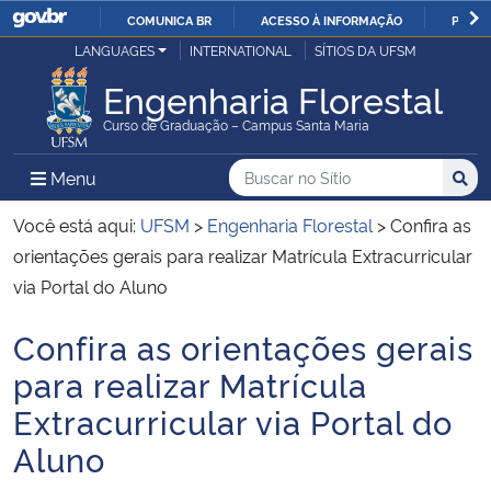
COMUNICA BR
ACESSO À INFORMAÇÃO
PARTI
Casa Civil
LANGUAGES
INTERNATIONAL
SÍTIOS DA UFSM
IR
PARA
Engenharia Florestal
Ministério da Justiça e Segurança Pública
O
Curso de Graduação – Campus Santa Maria
CONTEÚDO
Ministério da Defesa
Buscar no no Sítio
Busca
Busca:
Menu Principal do Sítio
Menu
Busc
Ministério das Relações Exteriores
Você está aqui:
UFSM
>
Engenharia Florestal
>
Confira as
orientações gerais para realizar Matrícula Extracurricular
Ministério da Economia
via Portal do Aluno
Confira as orientações gerais
Ministério da Infraestrutura
Início do conteúdo
para realizar Matrícula
Ministério da Agricultura, Pecuária e Abastecimento
Extracurricular via Portal do
Aluno
Ministério da Educação