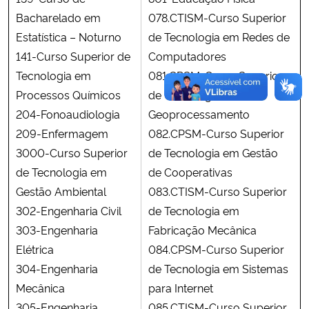
Bacharelado em
078.CTISM-Curso Superior
Estatística – Noturno
de Tecnologia em Redes de
141-Curso Superior de
Computadores
Tecnologia em
081.CPSM-Curso Superior
Processos Químicos
de Tecnologia de
204-Fonoaudiologia
Geoprocessamento
209-Enfermagem
082.CPSM-Curso Superior
3000-Curso Superior
de Tecnologia em Gestão
de Tecnologia em
de Cooperativas
Gestão Ambiental
083.CTISM-Curso Superior
302-Engenharia Civil
de Tecnologia em
303-Engenharia
Fabricação Mecânica
Elétrica
084.CPSM-Curso Superior
304-Engenharia
de Tecnologia em Sistemas
Mecânica
para Internet
305-Engenharia
085.CTISM-Curso Superior