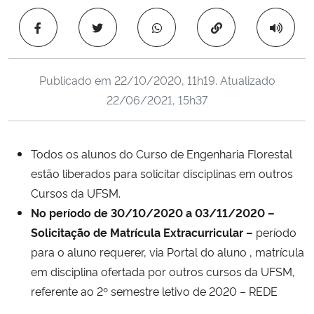
Ministério da Cidadania
Copiar para área 
Ministério da Saúde
Publicado em
22/10/2020, 11h19
. Atualizado
Ministério de Minas e Energia
22/06/2021, 15h37
Ministério da Ciência, Tecnologia, Inovações e Comunicações
Todos os alunos do Curso de Engenharia Florestal
Ministério do Meio Ambiente
estão liberados para solicitar disciplinas em outros
Cursos da UFSM.
Ministério do Turismo
No período de 30/10/2020 a 03/11/2020 –
Solicitação de Matrícula Extracurricular –
período
Ministério do Desenvolvimento Regional
para o aluno requerer, via Portal do aluno , matrícula
em disciplina ofertada por outros cursos da UFSM,
Controladoria-Geral da União
referente ao 2º semestre letivo de 2020 – REDE
Ministério da Mulher, da Família e dos Direitos Humanos