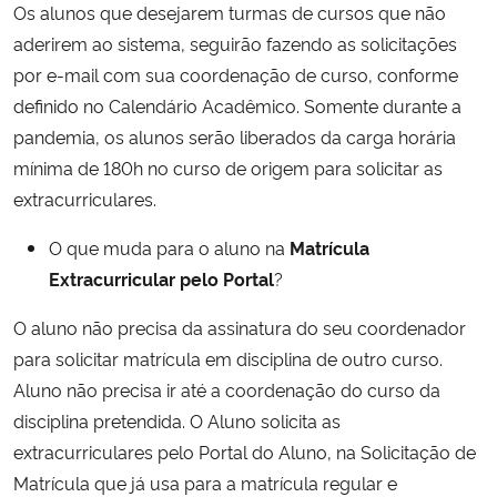
Os alunos que desejarem turmas de cursos que não
aderirem ao sistema, seguirão fazendo as solicitações
Secretaria-Geral
por e-mail com sua coordenação de curso, conforme
definido no Calendário Acadêmico. Somente durante a
Secretaria de Governo
pandemia, os alunos serão liberados da carga horária
mínima de 180h no curso de origem para solicitar as
Gabinete de Segurança Institucional
extracurriculares.
Advocacia-Geral da União
O que muda para o aluno na
Matrícula
Extracurricular pelo Portal
?
Banco Central do Brasil
O aluno não precisa da assinatura do seu coordenador
Planalto
para solicitar matrícula em disciplina de outro curso.
Aluno não precisa ir até a coordenação do curso da
disciplina pretendida. O Aluno solicita as
extracurriculares pelo Portal do Aluno, na Solicitação de
Matrícula que já usa para a matrícula regular e