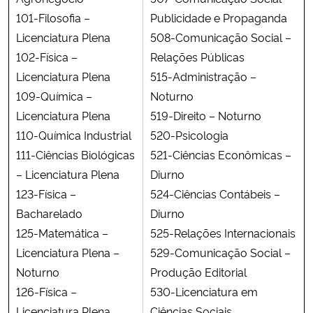
101-Filosofia –
Publicidade e Propaganda
Licenciatura Plena
508-Comunicação Social –
102-Física –
Relações Públicas
Licenciatura Plena
515-Administração –
109-Química –
Noturno
Licenciatura Plena
519-Direito – Noturno
110-Química Industrial
520-Psicologia
111-Ciências Biológicas
521-Ciências Econômicas –
– Licenciatura Plena
Diurno
123-Física –
524-Ciências Contábeis –
Bacharelado
Diurno
125-Matemática –
525-Relações Internacionais
Licenciatura Plena –
529-Comunicação Social –
Noturno
Produção Editorial
126-Física –
530-Licenciatura em
Licenciatura Plena
Ciências Sociais