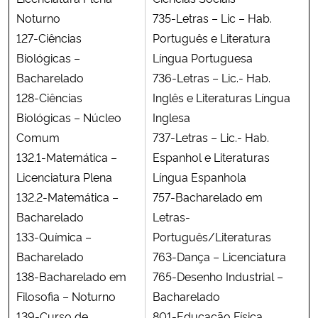
Noturno
735-Letras – Lic – Hab.
127-Ciências
Português e Literatura
Biológicas –
Língua Portuguesa
Bacharelado
736-Letras – Lic.- Hab.
128-Ciências
Inglês e Literaturas Língua
Biológicas – Núcleo
Inglesa
Comum
737-Letras – Lic.- Hab.
132.1-Matemática –
Espanhol e Literaturas
Licenciatura Plena
Língua Espanhola
132.2-Matemática –
757-Bacharelado em
Bacharelado
Letras-
133-Química –
Português/Literaturas
Bacharelado
763-Dança – Licenciatura
138-Bacharelado em
765-Desenho Industrial –
Filosofia – Noturno
Bacharelado
139-Curso de
801-Educação Física