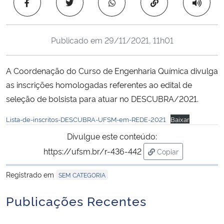
Copiar para área 
Ministério da Cidadania
Ministério da Saúde
Publicado em
29/11/2021, 11h01
Ministério de Minas e Energia
A Coordenação do Curso de Engenharia Química divulga
as inscrições homologadas referentes ao edital de
Ministério da Ciência, Tecnologia, Inovações e Comunicações
seleção de bolsista para atuar no DESCUBRA/2021.
Ministério do Meio Ambiente
Lista-de-inscritos-DESCUBRA-UFSM-em-REDE-2021
Baixar
Divulgue este conteúdo:
Ministério do Turismo
https://ufsm.br/r-436-442
Copiar
para área de trans
Ministério do Desenvolvimento Regional
Registrado em
SEM CATEGORIA
Controladoria-Geral da União
Publicações Recentes
Ministério da Mulher, da Família e dos Direitos Humanos