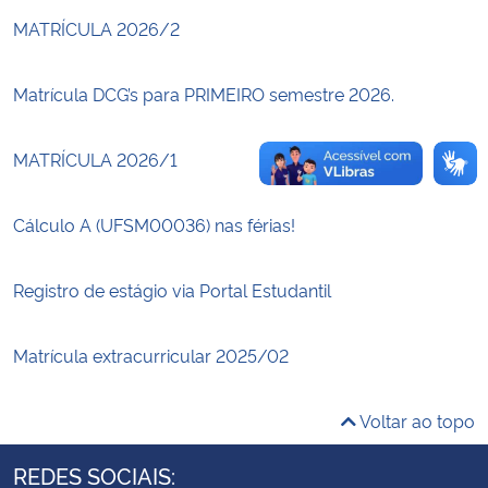
MATRÍCULA 2026/2
Secretaria-Geral
Matrícula DCG’s para PRIMEIRO semestre 2026.
Secretaria de Governo
MATRÍCULA 2026/1
Gabinete de Segurança Institucional
Cálculo A (UFSM00036) nas férias!
Advocacia-Geral da União
Banco Central do Brasil
Registro de estágio via Portal Estudantil
Planalto
Matrícula extracurricular 2025/02
Voltar ao topo
REDES SOCIAIS: