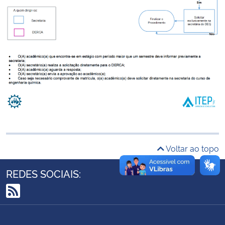
Ministério da Cidadania
Ministério da Saúde
Ministério de Minas e Energia
Ministério da Ciência, Tecnologia, Inovações e Comunicações
Ministério do Meio Ambiente
Ministério do Turismo
Voltar ao topo
Ministério do Desenvolvimento Regional
REDES SOCIAIS:
Controladoria-Geral da União
RSS
Ministério da Mulher, da Família e dos Direitos Humanos