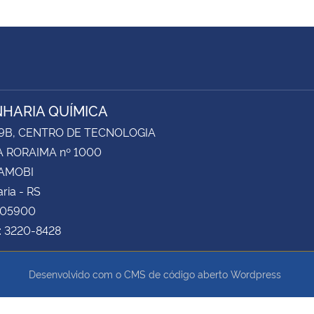
HARIA QUÍMICA
 9B, CENTRO DE TECNOLOGIA
 RORAIMA nº 1000
CAMOBI
ria - RS
105900
: 3220-8428
Desenvolvido com o CMS de código aberto
Wordpress