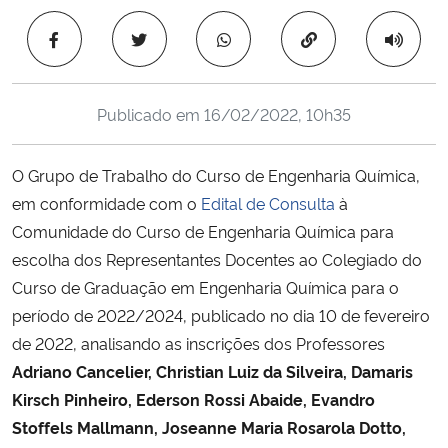
Ministério da Cidadania
Copiar para área 
Ministério da Saúde
Publicado em
16/02/2022, 10h35
Ministério de Minas e Energia
O Grupo de Trabalho do Curso de Engenharia Química,
Ministério da Ciência, Tecnologia, Inovações e Comunicações
em conformidade com o
Edital de Consulta
à
Comunidade do Curso de Engenharia Química para
Ministério do Meio Ambiente
escolha dos Representantes Docentes ao Colegiado do
Ministério do Turismo
Curso de Graduação em Engenharia Química para o
período de 2022/2024, publicado no dia 10 de fevereiro
Ministério do Desenvolvimento Regional
de 2022, analisando as inscrições dos Professores
Adriano Cancelier, Christian Luiz da Silveira, Damaris
Controladoria-Geral da União
Kirsch Pinheiro, Ederson Rossi Abaide, Evandro
Stoffels Mallmann, Joseanne Maria Rosarola Dotto,
Ministério da Mulher, da Família e dos Direitos Humanos