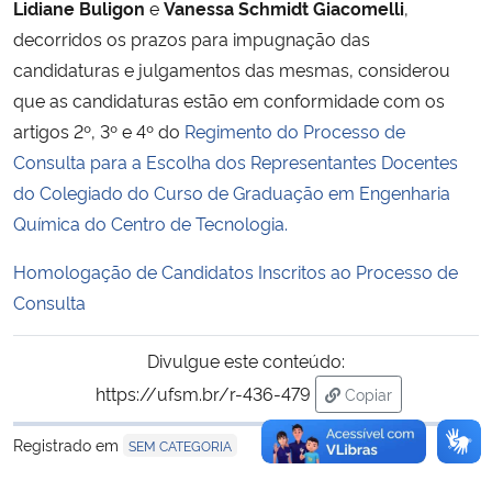
Lidiane Buligon
e
Vanessa Schmidt Giacomelli
,
decorridos os prazos para impugnação das
Secretaria-Geral
candidaturas e julgamentos das mesmas, considerou
que as candidaturas estão em conformidade com os
Secretaria de Governo
artigos 2º, 3º e 4º do
Regimento do Processo de
Consulta para a Escolha dos Representantes Docentes
Gabinete de Segurança Institucional
do Colegiado do Curso de Graduação em Engenharia
Química do Centro de Tecnologia.
Advocacia-Geral da União
Homologação de Candidatos Inscritos ao Processo de
Banco Central do Brasil
Consulta
Planalto
Divulgue este conteúdo:
https://ufsm.br/r-436-479
Copiar
para área de trans
Registrado em
SEM CATEGORIA