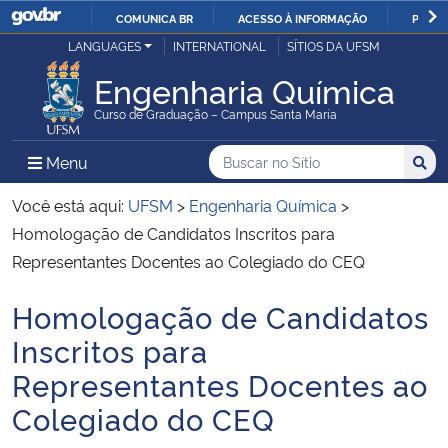
COMUNICA BR
ACESSO À INFORMAÇÃO
PARTI
Casa Civil
LANGUAGES
INTERNATIONAL
SÍTIOS DA UFSM
IR
PARA
Engenharia Química
Ministério da Justiça e Segurança Pública
O
Curso de Graduação – Campus Santa Maria
CONTEÚDO
Ministério da Defesa
Buscar no no Sítio
Busca
Busca:
Menu Principal do Sítio
Menu
Busc
Ministério das Relações Exteriores
Você está aqui:
UFSM
>
Engenharia Química
>
Homologação de Candidatos Inscritos para
Ministério da Economia
Representantes Docentes ao Colegiado do CEQ
Homologação de Candidatos
Ministério da Infraestrutura
Início do conteúdo
Inscritos para
Ministério da Agricultura, Pecuária e Abastecimento
Representantes Docentes ao
Colegiado do CEQ
Ministério da Educação