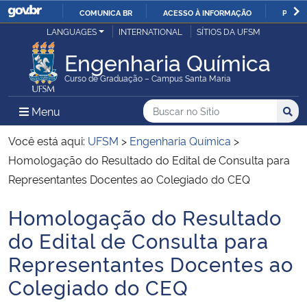
COMUNICA BR
ACESSO À INFORMAÇÃO
PARTI
Casa Civil
LANGUAGES
INTERNATIONAL
SÍTIOS DA UFSM
IR
PARA
Engenharia Química
Ministério da Justiça e Segurança Pública
O
Curso de Graduação – Campus Santa Maria
CONTEÚDO
Ministério da Defesa
Buscar no no Sítio
Busca
Busca:
Menu Principal do Sítio
Menu
Busc
Ministério das Relações Exteriores
Você está aqui:
UFSM
>
Engenharia Química
>
Homologação do Resultado do Edital de Consulta para
Ministério da Economia
Representantes Docentes ao Colegiado do CEQ
Homologação do Resultado
Ministério da Infraestrutura
Início do conteúdo
do Edital de Consulta para
Ministério da Agricultura, Pecuária e Abastecimento
Representantes Docentes ao
Colegiado do CEQ
Ministério da Educação