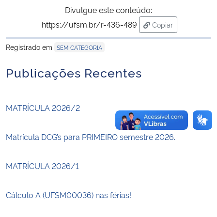
Divulgue este conteúdo:
Secretaria-Geral
https://ufsm.br/r-436-489
Copiar
para área de trans
Registrado em
SEM CATEGORIA
Secretaria de Governo
Publicações Recentes
Gabinete de Segurança Institucional
Advocacia-Geral da União
MATRÍCULA 2026/2
Banco Central do Brasil
Matrícula DCG’s para PRIMEIRO semestre 2026.
Planalto
MATRÍCULA 2026/1
Cálculo A (UFSM00036) nas férias!