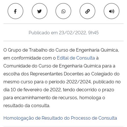
Ministério da Cidadania
Copiar para área 
Ministério da Saúde
Publicado em
23/02/2022, 9h45
Ministério de Minas e Energia
O Grupo de Trabalho do Curso de Engenharia Química,
Ministério da Ciência, Tecnologia, Inovações e Comunicações
em conformidade com o
Edital de Consulta
à
Comunidade do Curso de Engenharia Química para a
Ministério do Meio Ambiente
escolha dos Representantes Docentes ao Colegiado do
Ministério do Turismo
mesmo curso para o período 2022/2024, publicado no
dia 10 de fevereiro de 2022, tendo decorrido o prazo
Ministério do Desenvolvimento Regional
para encaminhamento de recursos, homologa o
resultado da consulta.
Controladoria-Geral da União
Homologação de Resultado do Processo de Consulta
Ministério da Mulher, da Família e dos Direitos Humanos