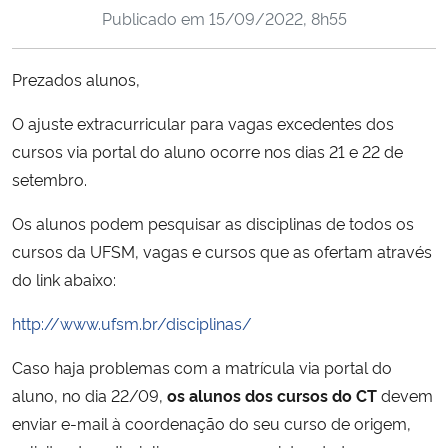
Publicado em
15/09/2022, 8h55
Ministério da Cidadania
Ministério da Saúde
Prezados alunos,
O ajuste extracurricular para vagas excedentes dos
Ministério de Minas e Energia
cursos via portal do aluno ocorre nos dias 21 e 22 de
Ministério da Ciência, Tecnologia, Inovações e Comunicações
setembro.
Os alunos podem pesquisar as disciplinas de todos os
Ministério do Meio Ambiente
cursos da UFSM, vagas e cursos que as ofertam através
do link abaixo:
Ministério do Turismo
http://www.ufsm.br/disciplinas/
Ministério do Desenvolvimento Regional
Caso haja problemas com a matrícula via portal do
Controladoria-Geral da União
aluno, no dia 22/09,
os alunos dos cursos do CT
devem
enviar e-mail à coordenação do seu curso de origem,
Ministério da Mulher, da Família e dos Direitos Humanos