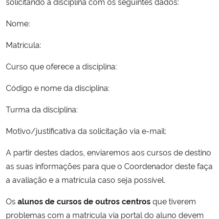
solicitando a disciplina com os seguintes dados:
Nome:
Secretaria-Geral
Matrícula:
Secretaria de Governo
Curso que oferece a disciplina:
Gabinete de Segurança Institucional
Código e nome da disciplina:
Advocacia-Geral da União
Turma da disciplina:
Banco Central do Brasil
Motivo/justificativa da solicitação via e-mail:
A partir destes dados, enviaremos aos cursos de destino
Planalto
as suas informações para que o Coordenador deste faça
a avaliação e a matrícula caso seja possível.
Os
alunos de cursos de outros centros
que tiverem
problemas com a matrícula via portal do aluno devem