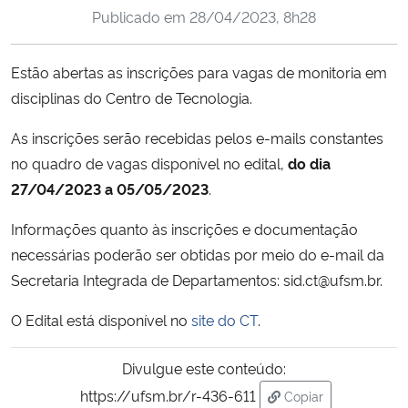
Publicado em
28/04/2023, 8h28
Ministério da Cidadania
Ministério da Saúde
Estão abertas as inscrições para vagas de monitoria em
disciplinas do Centro de Tecnologia.
Ministério de Minas e Energia
As inscrições serão recebidas pelos e-mails constantes
Ministério da Ciência, Tecnologia, Inovações e Comunicações
no quadro de vagas disponível no edital,
do dia
27/04/2023 a 05/05/2023
.
Ministério do Meio Ambiente
Informações quanto às inscrições e documentação
necessárias poderão ser obtidas por meio do e-mail da
Ministério do Turismo
Secretaria Integrada de Departamentos: sid.ct@ufsm.br.
Ministério do Desenvolvimento Regional
O Edital está disponível no
site do CT
.
Controladoria-Geral da União
Divulgue este conteúdo:
https://ufsm.br/r-436-611
Copiar
Ministério da Mulher, da Família e dos Direitos Humanos