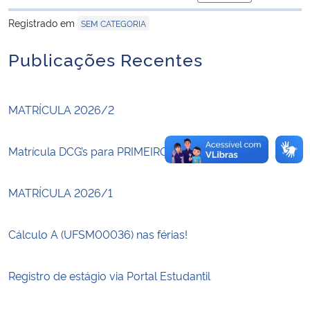
para área de trans
Registrado em
SEM CATEGORIA
Secretaria-Geral
Publicações Recentes
Secretaria de Governo
Gabinete de Segurança Institucional
MATRÍCULA 2026/2
Advocacia-Geral da União
Matrícula DCG’s para PRIMEIRO semestre 2026.
Banco Central do Brasil
MATRÍCULA 2026/1
Planalto
Cálculo A (UFSM00036) nas férias!
Registro de estágio via Portal Estudantil