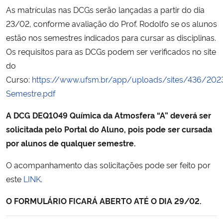
As matrículas nas DCGs serão lançadas a partir do dia
23/02, conforme avaliação do Prof. Rodolfo se os alunos
Secretaria-Geral
estão nos semestres indicados para cursar as disciplinas.
Secretaria de Governo
Os requisitos para as DCGs podem ser verificados no site
do
Gabinete de Segurança Institucional
Curso:
https://www.ufsm.br/app/uploads/sites/436/20
Semestre.pdf
Advocacia-Geral da União
A DCG DEQ1049 Química da Atmosfera “A” deverá ser
solicitada pelo Portal do Aluno, pois pode ser cursada
Banco Central do Brasil
por alunos de qualquer semestre.
Planalto
O acompanhamento das solicitações pode ser feito por
este
LINK
.
O FORMULÁRIO FICARÁ ABERTO ATÉ O DIA 29/02.