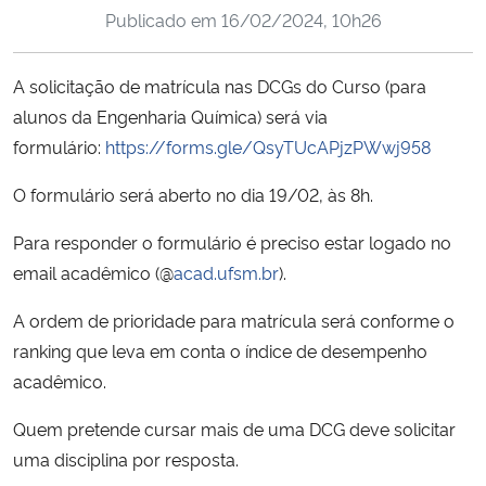
Publicado em
16/02/2024, 10h26
Ministério da Cidadania
Ministério da Saúde
A solicitação de matrícula nas DCGs do Curso (para
alunos da Engenharia Química) será via
Ministério de Minas e Energia
formulário:
https://forms.gle/QsyTUcAPjzPWwj958
Ministério da Ciência, Tecnologia, Inovações e Comunicações
O formulário será aberto no dia 19/02, às 8h.
Para responder o formulário é preciso estar logado no
Ministério do Meio Ambiente
email acadêmico (@
acad.ufsm.br
).
Ministério do Turismo
A ordem de prioridade para matrícula será conforme o
ranking que leva em conta o índice de desempenho
Ministério do Desenvolvimento Regional
acadêmico.
Controladoria-Geral da União
Quem pretende cursar mais de uma DCG deve solicitar
uma disciplina por resposta.
Ministério da Mulher, da Família e dos Direitos Humanos