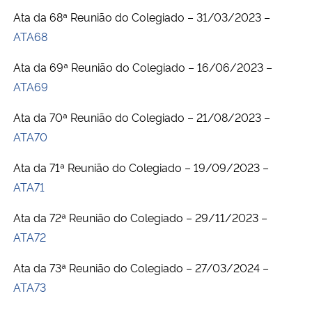
Ata da 68ª Reunião do Colegiado – 31/03/2023 –
Secretaria-Geral
ATA68
Ata da 69ª Reunião do Colegiado – 16/06/2023 –
Secretaria de Governo
ATA69
Gabinete de Segurança Institucional
Ata da 70ª Reunião do Colegiado – 21/08/2023 –
ATA70
Advocacia-Geral da União
Ata da 71ª Reunião do Colegiado – 19/09/2023 –
Banco Central do Brasil
ATA71
Ata da 72ª Reunião do Colegiado – 29/11/2023 –
Planalto
ATA72
Ata da 73ª Reunião do Colegiado – 27/03/2024 –
ATA73