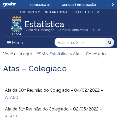
COMUNICA BR
ACESSO À INFORMAÇÃO
PARTI
Casa Civil
LANGUAGES
INTERNATIONAL
SÍTIOS DA UFSM
IR
PARA
Estatística
Ministério da Justiça e Segurança Pública
O
Curso de Graduação – Campus Santa Maria – UFSM
CONTEÚDO
Ministério da Defesa
Buscar no no Sítio
Busca
Busca:
Menu Principal do Sítio
Menu
Busc
Ministério das Relações Exteriores
Você está aqui:
UFSM
>
Estatística
>
Atas – Colegiado
Atas – Colegiado
Ministério da Economia
Início do conteúdo
Ministério da Infraestrutura
Ata da 60ª Reunião do Colegiado – 04/02/2022 –
Ministério da Agricultura, Pecuária e Abastecimento
ATA60
Ministério da Educação
Ata da 61ª Reunião do Colegiado – 02/05/2022 –
ATA61