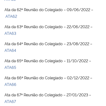
Ministério da Cidadania
Ata da 62ª Reunião do Colegiado – 09/06/2022 –
ATA62
Ministério da Saúde
Ata da 63ª Reunião do Colegiado – 22/06/2022 –
Ministério de Minas e Energia
ATA63
Ministério da Ciência, Tecnologia, Inovações e Comunicações
Ata da 64ª Reunião do Colegiado – 23/08/2022 –
ATA64
Ministério do Meio Ambiente
Ata da 65ª Reunião do Colegiado – 11/10/2022 –
ATA65
Ministério do Turismo
Ata da 66ª Reunião do Colegiado – 02/12/2022 –
Ministério do Desenvolvimento Regional
ATA66
Controladoria-Geral da União
Ata da 67ª Reunião do Colegiado – 27/01/2023 –
ATA67
Ministério da Mulher, da Família e dos Direitos Humanos