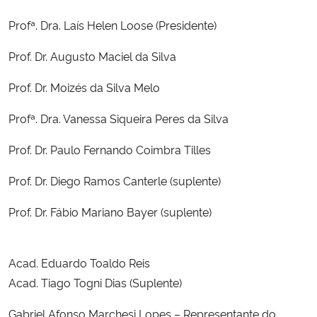
Ministério da Cidadania
Profª. Dra. Laís Helen Loose (Presidente)
Ministério da Saúde
Prof. Dr. Augusto Maciel da Silva
Prof. Dr. Moizés da Silva Melo
Ministério de Minas e Energia
Profª. Dra. Vanessa Siqueira Peres da Silva
Ministério da Ciência, Tecnologia, Inovações e Comunicações
Prof. Dr. Paulo Fernando Coimbra Tilles
Ministério do Meio Ambiente
Prof. Dr. Diego Ramos Canterle (suplente)
Ministério do Turismo
Prof. Dr. Fábio Mariano Bayer (suplente)
Ministério do Desenvolvimento Regional
Acad. Eduardo Toaldo Reis
Controladoria-Geral da União
Acad. Tiago Togni Dias (Suplente)
Gabriel Afonso Marchesi Lopes – Representante do
Ministério da Mulher, da Família e dos Direitos Humanos