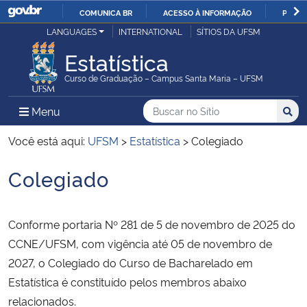
COMUNICA BR
ACESSO À INFORMAÇÃO
PARTI
Casa Civil
LANGUAGES
INTERNATIONAL
SÍTIOS DA UFSM
IR
PARA
Estatística
Ministério da Justiça e Segurança Pública
O
Curso de Graduação – Campus Santa Maria – UFSM
CONTEÚDO
Ministério da Defesa
Buscar no no Sítio
Busca
Busca:
Menu Principal do Sítio
Menu
Busc
Ministério das Relações Exteriores
Você está aqui:
UFSM
>
Estatística
>
Colegiado
Colegiado
Ministério da Economia
Início do conteúdo
Ministério da Infraestrutura
Conforme portaria Nº 281 de 5 de novembro de 2025 do
CCNE/UFSM, com vigência até 05 de novembro de
Ministério da Agricultura, Pecuária e Abastecimento
2027, o Colegiado do Curso de Bacharelado em
Estatística é constituído pelos membros abaixo
Ministério da Educação
relacionados.