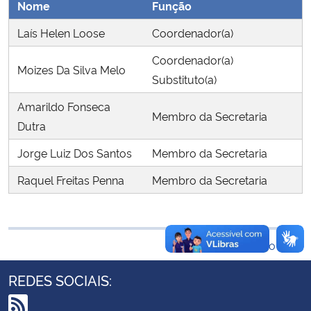
Nome
Função
Ministério da Cidadania
Laís Helen Loose
Coordenador(a)
Ministério da Saúde
Coordenador(a)
Moizes Da Silva Melo
Substituto(a)
Ministério de Minas e Energia
Amarildo Fonseca
Membro da Secretaria
Ministério da Ciência, Tecnologia, Inovações e Comunicações
Dutra
Jorge Luiz Dos Santos
Membro da Secretaria
Ministério do Meio Ambiente
Raquel Freitas Penna
Membro da Secretaria
Ministério do Turismo
Ministério do Desenvolvimento Regional
Voltar ao topo
Controladoria-Geral da União
REDES SOCIAIS:
Ministério da Mulher, da Família e dos Direitos Humanos