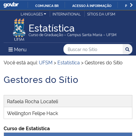
COMUNICA BR
ACESSO À INFORMAÇÃO
PARTI
Casa Civil
LANGUAGES
INTERNATIONAL
SÍTIOS DA UFSM
IR
PARA
Estatística
Ministério da Justiça e Segurança Pública
O
Curso de Graduação – Campus Santa Maria – UFSM
CONTEÚDO
Ministério da Defesa
Buscar no no Sítio
Busca
Busca:
Menu Principal do Sítio
Menu
Busc
Ministério das Relações Exteriores
Você está aqui:
UFSM
>
Estatística
>
Gestores do Sítio
Gestores do Sítio
Ministério da Economia
Início do conteúdo
Ministério da Infraestrutura
Rafaela Rocha Locateli
Ministério da Agricultura, Pecuária e Abastecimento
Wellington Felipe Hack
Ministério da Educação
Curso de Estatística