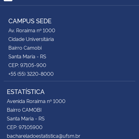
RSS
Secretaria-Geral
CAMPUS SEDE
Av. Roraima nº 1000
Secretaria de Governo
Cidade Universitária
Bairro Camobi
Gabinete de Segurança Institucional
Santa Maria - RS
Advocacia-Geral da União
CEP: 97105-900
+55 (55) 3220-8000
Banco Central do Brasil
ESTATÍSTICA
Planalto
Avenida Roraima nº 1000
Bairro CAMOBI
Santa Maria - RS
CEP: 97105900
bachareladoestatistica@ufsm.br