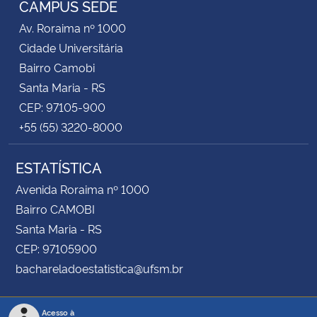
CAMPUS SEDE
Av. Roraima nº 1000
Secretaria-Geral
Cidade Universitária
Bairro Camobi
Secretaria de Governo
Santa Maria - RS
CEP: 97105-900
Gabinete de Segurança Institucional
+55 (55) 3220-8000
Advocacia-Geral da União
ESTATÍSTICA
Banco Central do Brasil
Avenida Roraima nº 1000
Bairro CAMOBI
Planalto
Santa Maria - RS
CEP: 97105900
bachareladoestatistica@ufsm.br
Acesso à