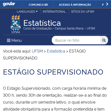
COMUNICA BR
ACESSO À INFORMAÇÃO
PARTI
Casa Civil
LANGUAGES
INTERNATIONAL
SÍTIOS DA UFSM
IR
PARA
Estatística
Ministério da Justiça e Segurança Pública
O
Curso de Graduação – Campus Santa Maria – UFSM
CONTEÚDO
Ministério da Defesa
Buscar no no Sítio
Busca
Busca:
Menu Principal do Sítio
Menu
Busc
Ministério das Relações Exteriores
Você está aqui:
UFSM
>
Estatística
>
ESTÁGIO
SUPERVISIONADO
Ministério da Economia
ESTÁGIO SUPERVISIONADO
Início do conteúdo
Ministério da Infraestrutura
O Estágio Supervisionado, com carga horária mínima de
Ministério da Agricultura, Pecuária e Abastecimento
300 h, sendo 30h de orientação, realizar-se-á ao final do
curso, durante um semestre letivo, o qual envolve
Ministério da Educação
atividade obrigatória para a formação pretendida e tem