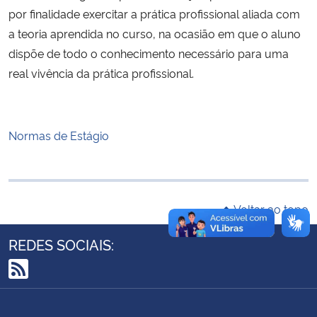
por finalidade exercitar a prática profissional aliada com
Ministério da Cidadania
a teoria aprendida no curso, na ocasião em que o aluno
Ministério da Saúde
dispõe de todo o conhecimento necessário para uma
real vivência da prática profissional.
Ministério de Minas e Energia
Ministério da Ciência, Tecnologia, Inovações e Comunicações
Normas de Estágio
Ministério do Meio Ambiente
Ministério do Turismo
Voltar ao topo
Ministério do Desenvolvimento Regional
REDES SOCIAIS:
Controladoria-Geral da União
RSS
Ministério da Mulher, da Família e dos Direitos Humanos