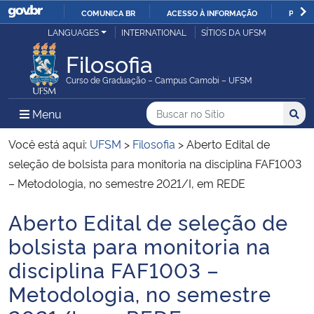
COMUNICA BR
ACESSO À INFORMAÇÃO
PARTI
Casa Civil
LANGUAGES
INTERNATIONAL
SÍTIOS DA UFSM
IR
PARA
Filosofia
Ministério da Justiça e Segurança Pública
O
Curso de Graduação – Campus Camobi – UFSM
CONTEÚDO
Ministério da Defesa
Buscar no no Sítio
Busca
Busca:
Menu Principal do Sítio
Menu
Busc
Ministério das Relações Exteriores
Você está aqui:
UFSM
>
Filosofia
>
Aberto Edital de
seleção de bolsista para monitoria na disciplina FAF1003
Ministério da Economia
– Metodologia, no semestre 2021/I, em REDE
Aberto Edital de seleção de
Ministério da Infraestrutura
Início do conteúdo
bolsista para monitoria na
Ministério da Agricultura, Pecuária e Abastecimento
disciplina FAF1003 –
Metodologia, no semestre
Ministério da Educação