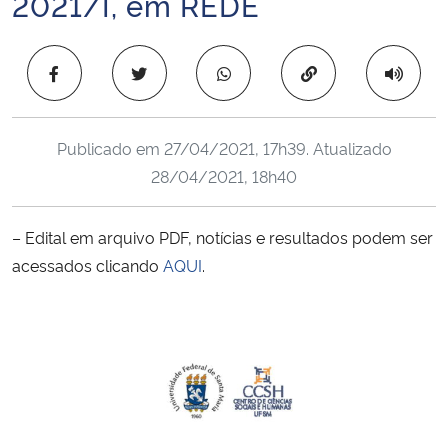
2021/I, em REDE
Ministério da Cidadania
Copiar para área 
Ministério da Saúde
Ministério de Minas e Energia
Publicado em
27/04/2021, 17h39
. Atualizado
28/04/2021, 18h40
Ministério da Ciência, Tecnologia, Inovações e Comunicações
Ministério do Meio Ambiente
– Edital em arquivo PDF, notícias e resultados podem ser
acessados clicando
AQUI
.
Ministério do Turismo
Ministério do Desenvolvimento Regional
Controladoria-Geral da União
Ministério da Mulher, da Família e dos Direitos Humanos