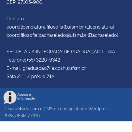
CEP: 97105-900
Contato:
coord.licenciatura.filosofia@ufsm.br (Licenciatura)
coord.filosofia.bacharelado@ufsm.br (Bacharelado)
SECRETARIA INTEGRADA DE GRADUAÇÃO I - 74A
Telefone: (55) 3220-9342
E-mail: graduacao74a.ccsh@ufsm.br
Sala 2111 / prédio 74A
Acesso à
Informação
Desenvolvido com o CMS de código aberto
Wordpress
2026
UFSM
/
CPD