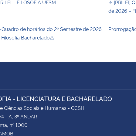
RILEI – FILOSOFIA UFSM
⚠ [PRILEI] 
de 2026 – Fi
Quadro de horários do 2º Semestre de 2026
Prorrogação
 Filosofia Bacharelado⚠
OFIA - LICENCIATURA E BACHARELADO
e Ciências Sociais e Humanas - CCSH
74 - A, 3º ANDAR
ima, nº 1000
CAMOBI