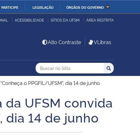
PARTICIPE
LEGISLAÇÃO
ÓRGÃOS DO GOVERNO
stério da Economia
Ministério da Infraestrutura
ONAL
ACESSIBILIDADE
SÍTIOS DA UFSM
ÁREA RESTRITA
stério de Minas e Energia
Ministério da Ciência,
Alto Contraste
VLibras
Tecnologia, Inovações e
Comunicações
Buscar no no Sítio
Busca
Busca:
Buscar
stério da Mulher, da
Secretaria-Geral
lia e dos Direitos
“Conheça o PPGFIL/UFSM”, dia 14 de junho
anos
a da UFSM convida
alto
 dia 14 de junho