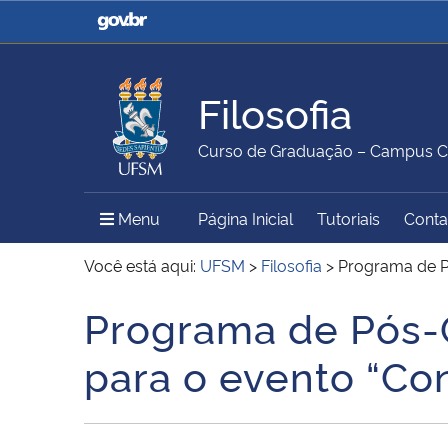
Casa Civil
Ministério da Justiça e
Segurança Pública
Filosofia
Ministério da Agricultura,
Ministério da Educação
Curso de Graduação – Campus 
Pecuária e Abastecimento
Menu Principal do Sítio
Menu
Página Inicial
Tutoriais
Conta
Ministério do Meio Ambiente
Ministério do Turismo
Você está aqui:
UFSM
>
Filosofia
>
Programa de P
Programa de Pós-
Início do conteúdo
Secretaria de Governo
Gabinete de Segurança
para o evento “Co
Institucional