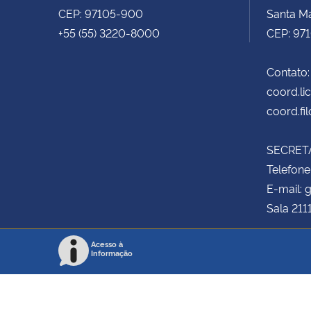
CEP: 97105-900
Santa Ma
+55 (55) 3220-8000
CEP: 97
Contato:
coord.li
coord.fi
SECRETA
Telefone
E-mail:
Sala 211
Acesso à
Informação