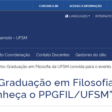
COMUNICA BR
ACESSO À INFORMAÇÃO
Ministério da Defesa
Ministério das Relações
Mini
IR
LANGUAGES
INTERNATI
Exteriores
PARA
O
Ministério da Cidadania
Ministério da Saúde
Mini
CONTEÚDO
Camobi – UFSM
to Coordenação
Contato Docentes
Gestores do sítio
Ministério do
Controladoria-Geral da
Mini
Desenvolvimento Regional
União
Famí
ós-Graduação em Filosofia da UFSM convida para o evento 
Hum
Graduação em Filosofi
Advocacia-Geral da União
Banco Central do Brasil
Plan
nheça o PPGFIL/UFSM”,