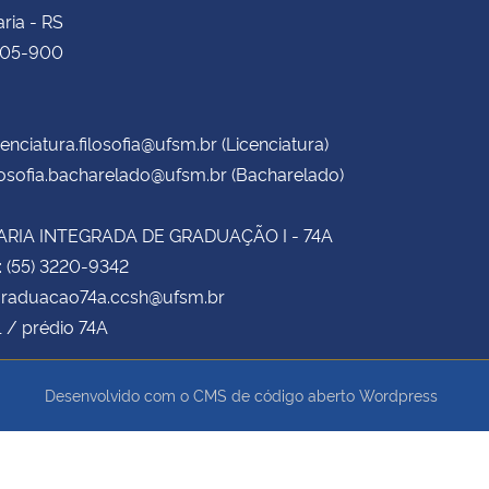
ria - RS
105-900
cenciatura.filosofia@ufsm.br (Licenciatura)
losofia.bacharelado@ufsm.br (Bacharelado)
RIA INTEGRADA DE GRADUAÇÃO I - 74A
: (55) 3220-9342
 graduacao74a.ccsh@ufsm.br
1 / prédio 74A
Desenvolvido com o CMS de código aberto
Wordpress