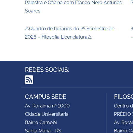
Palestra e Oficina com Franco Nero Antunes
P
Soares
⚠Quadro de horários do 2º Semestre de
⚠
2026 – Filosofia Licenciatura⚠
–
REDES SOCIAIS:
RSS
CAMPUS SEDE
FILOS
Av. Roraima nº 1000
Centro d
Cidade Universitária
PRÉDIO 
Bairro Camobi
Av. Rora
Santa Maria - RS
Bairro 