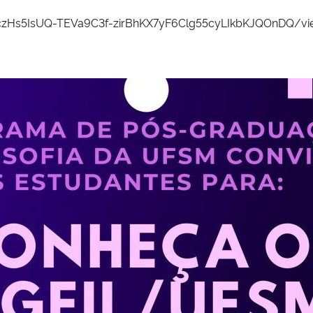
SczHs5IsUQ-TEVa9C3f-zirBhKX7yF6Clg55cyLIkbKJQOnDQ/v