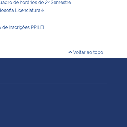
Quadro de horários do 2º Semestre
losofia Licenciatura⚠
 de inscrições PRILEI
Voltar ao topo