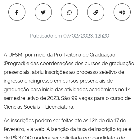
Ministério da Cidadania
Copiar para área 
Ministério da Saúde
Publicado em
07/02/2023, 12h20
Ministério de Minas e Energia
A UFSM, por meio da Pró-Reitoria de Graduação
Ministério da Ciência, Tecnologia, Inovações e Comunicações
(Prograd) e das coordenações dos cursos de graduação
presenciais, abriu inscrições ao processo seletivo de
Ministério do Meio Ambiente
ingresso e reingresso em cursos presenciais de
Ministério do Turismo
graduação para início das atividades acadêmicas no 1º
semestre letivo de 2023. São 99 vagas para o curso de
Ministério do Desenvolvimento Regional
Ciências Sociais – Licenciatura.
As inscrições podem ser feitas até as 12h do dia 17 de
Controladoria-Geral da União
fevereiro, via web. A isenção da taxa de inscrição (que é
de R$ 37,00) poderá ser solicitada por candidatos de
Ministério da Mulher, da Família e dos Direitos Humanos