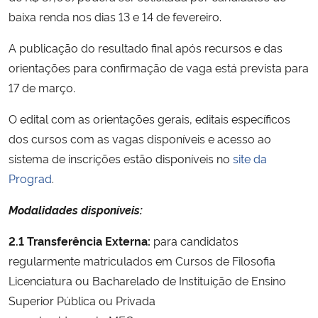
baixa renda nos dias 13 e 14 de fevereiro.
Secretaria-Geral
A publicação do resultado final após recursos e das
orientações para confirmação de vaga está prevista para
Secretaria de Governo
17 de março.
Gabinete de Segurança Institucional
O edital com as orientações gerais, editais específicos
dos cursos com as vagas disponíveis e acesso ao
Advocacia-Geral da União
sistema de inscrições estão disponíveis no
site da
Prograd
.
Banco Central do Brasil
Modalidades disponíveis:
Planalto
2.1 Transferência Externa:
para candidatos
regularmente matriculados em Cursos de Filosofia
Licenciatura ou Bacharelado de Instituição de Ensino
Superior Pública ou Privada