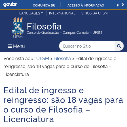
COMUNICA BR
ACESSO À INFORMAÇÃO
PARTI
Casa Civil
LANGUAGES
INTERNATIONAL
SÍTIOS DA UFSM
IR
PARA
Filosofia
Ministério da Justiça e Segurança Pública
O
Curso de Graduação – Campus Camobi – UFSM
CONTEÚDO
Ministério da Defesa
Buscar no no Sítio
Busca
Busca:
Menu Principal do Sítio
Menu
Busc
Ministério das Relações Exteriores
Você está aqui:
UFSM
>
Filosofia
>
Edital de ingresso e
reingresso: são 18 vagas para o curso de Filosofia –
Ministério da Economia
Licenciatura
Edital de ingresso e
Ministério da Infraestrutura
Início do conteúdo
reingresso: são 18 vagas para
Ministério da Agricultura, Pecuária e Abastecimento
o curso de Filosofia –
Licenciatura
Ministério da Educação