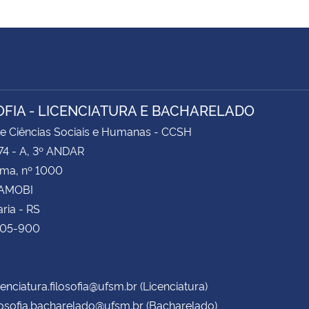
OFIA - LICENCIATURA E BACHARELADO
e Ciências Sociais e Humanas - CCSH
74 - A, 3º ANDAR
ima, nº 1000
CAMOBI
ria - RS
105-900
cenciatura.filosofia@ufsm.br (Licenciatura)
losofia.bacharelado@ufsm.br (Bacharelado)