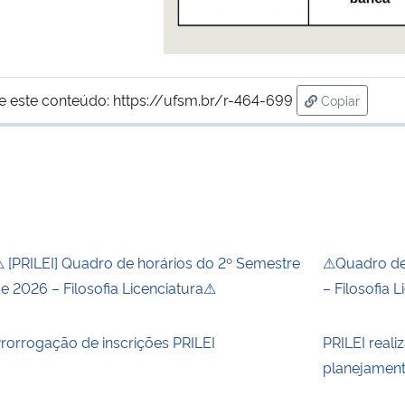
e este conteúdo:
https://ufsm.br/r-464-699
Copiar
para área de
 [PRILEI] Quadro de horários do 2º Semestre
⚠Quadro de 
e 2026 – Filosofia Licenciatura⚠
– Filosofia 
rorrogação de inscrições PRILEI
PRILEI reali
planejamen