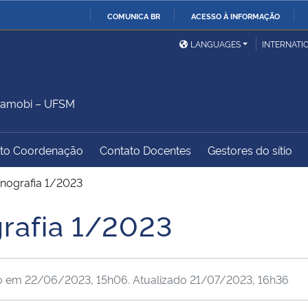
COMUNICA BR
ACESSO À INFORMAÇÃO
Ministério da Defesa
Ministério das Relações
Mini
IR
LANGUAGES
INTERNATI
Exteriores
PARA
O
Ministério da Cidadania
Ministério da Saúde
Mini
CONTEÚDO
Camobi – UFSM
to Coordenação
Contato Docentes
Gestores do sítio
Ministério do
Controladoria-Geral da
Mini
Desenvolvimento Regional
União
Famí
nografia 1/2023
Hum
rafia 1/2023
Advocacia-Geral da União
Banco Central do Brasil
Plan
o em
22/06/2023, 15h06
. Atualizado
21/07/2023, 16h36