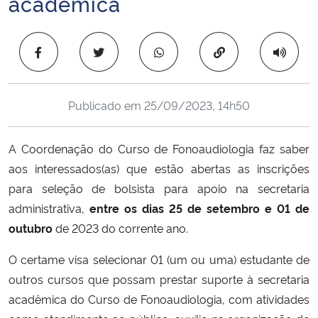
acadêmica
Ministério da Cidadania
Copiar para área 
Ministério da Saúde
Ministério de Minas e Energia
Publicado em
25/09/2023, 14h50
Ministério da Ciência, Tecnologia, Inovações e Comunicações
A Coordenação do Curso de Fonoaudiologia faz saber
Ministério do Meio Ambiente
aos interessados(as) que estão abertas as inscrições
para seleção de bolsista para apoio na secretaria
Ministério do Turismo
administrativa,
entre os dias 25 de setembro e 01 de
outubro
de 2023 do corrente ano.
Ministério do Desenvolvimento Regional
O certame visa selecionar 01 (um ou uma) estudante de
Controladoria-Geral da União
outros cursos que possam prestar suporte à secretaria
acadêmica do Curso de Fonoaudiologia, com atividades
Ministério da Mulher, da Família e dos Direitos Humanos