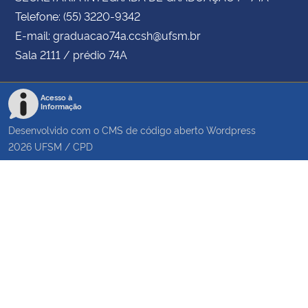
Telefone: (55) 3220-9342
E-mail: graduacao74a.ccsh@ufsm.br
Sala 2111 / prédio 74A
Acesso à
Informação
Desenvolvido com o CMS de código aberto
Wordpress
2026
UFSM
/
CPD