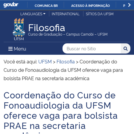
COMUNICA BR
ACESSO À INFORMAÇÃO
PARTI
Casa Civil
LANGUAGES
INTERNATIONAL
SÍTIOS DA UFSM
IR
PARA
Filosofia
Ministério da Justiça e Segurança Pública
O
Curso de Graduação – Campus Camobi – UFSM
CONTEÚDO
Ministério da Defesa
Buscar no no Sítio
Busca
Busca:
Menu Principal do Sítio
Menu
Busc
Ministério das Relações Exteriores
Você está aqui:
UFSM
>
Filosofia
>
Coordenação do
Curso de Fonoaudiologia da UFSM oferece vaga para
Ministério da Economia
bolsista PRAE na secretaria acadêmica
Coordenação do Curso de
Ministério da Infraestrutura
Início do conteúdo
Fonoaudiologia da UFSM
Ministério da Agricultura, Pecuária e Abastecimento
oferece vaga para bolsista
PRAE na secretaria
Ministério da Educação