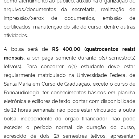
como atendimento ao público, auxílio na organização de
arquivos/documentos da secretaria, realização de
Secretaria-Geral
impressão/xerox de documentos, emissão de
certificados, manutenção do site do curso, dentre outras
Secretaria de Governo
atividades.
Gabinete de Segurança Institucional
A bolsa será de
R$ 400,00 (quatrocentos reais)
mensais
, a ser paga somente durante o(s) semestre(s)
Advocacia-Geral da União
letivo(s). Para concorrer o(a) estudante deve estar
regularmente matriculado na Universidade Federal de
Banco Central do Brasil
Santa Maria em Curso de Graduação, exceto o curso de
Fonoaudiologia; ter conhecimentos básicos em planilha
Planalto
eletrônica e editores de texto; contar com disponibilidade
de 12 horas semanais; não pode estar vinculado a outra
bolsa, independente do órgão financiador; não pode
exceder o período normal de duração do curso,
acrescido de dois (2) semestres letivos; apresentar