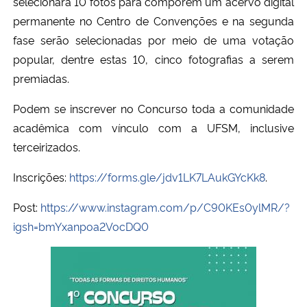
selecionará 10 fotos para comporem um acervo digital
permanente no Centro de Convenções e na segunda
Secretaria-Geral
fase serão selecionadas por meio de uma votação
popular, dentre estas 10, cinco fotografias a serem
Secretaria de Governo
premiadas.
Gabinete de Segurança Institucional
Podem se inscrever no Concurso toda a comunidade
acadêmica com vínculo com a UFSM, inclusive
Advocacia-Geral da União
terceirizados.
Inscrições:
https://forms.gle/jdv1LK7LAukGYcKk8
.
Banco Central do Brasil
Post:
https://www.instagram.com/p/C90KEs0ylMR/?
Planalto
igsh=bmYxanpoa2VocDQ0