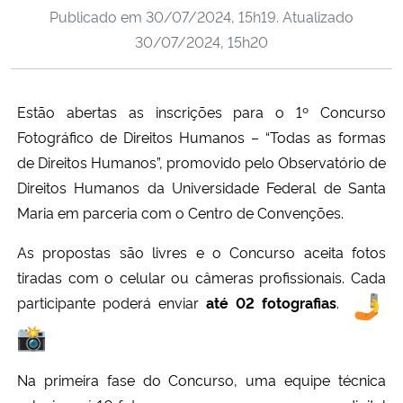
Publicado em
30/07/2024, 15h19
. Atualizado
Ministério da Cidadania
30/07/2024, 15h20
Ministério da Saúde
Estão abertas as inscrições para o 1º Concurso
Ministério de Minas e Energia
Fotográfico de Direitos Humanos – “Todas as formas
Ministério da Ciência, Tecnologia, Inovações e Comunicações
de Direitos Humanos”, promovido pelo Observatório de
Direitos Humanos da Universidade Federal de Santa
Ministério do Meio Ambiente
Maria em parceria com o Centro de Convenções.
As propostas são livres e o Concurso aceita fotos
Ministério do Turismo
tiradas com o celular ou câmeras profissionais. Cada
participante poderá enviar
até 02 fotografias
.
Ministério do Desenvolvimento Regional
Controladoria-Geral da União
Na primeira fase do Concurso, uma equipe técnica
Ministério da Mulher, da Família e dos Direitos Humanos