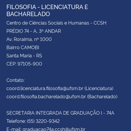
FILOSOFIA - LICENCIATURA E
BACHARELADO
Centro de Ciências Sociais e Humanas - CCSH
PRÉDIO 74 - A, 3º ANDAR
Av. Roraima, nº 1000
Bairro CAMOBI
Santa Maria - RS
CEP: 97105-900
Contato:
coord.licenciatura.filosofia@ufsm.br (Licenciatura)
coord.filosofia.bacharelado@ufsm.br (Bacharelado)
SECRETARIA INTEGRADA DE GRADUAÇÃO I - 74A
Telefone: (55) 3220-9342
E-mail: graduacao74a.ccsh@ufsm.br