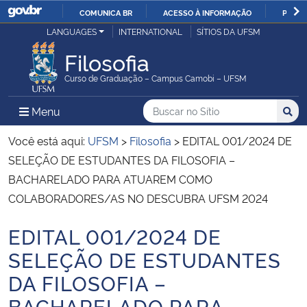
COMUNICA BR
ACESSO À INFORMAÇÃO
PARTI
Casa Civil
LANGUAGES
INTERNATIONAL
SÍTIOS DA UFSM
IR
PARA
Filosofia
Ministério da Justiça e Segurança Pública
O
Curso de Graduação – Campus Camobi – UFSM
CONTEÚDO
Ministério da Defesa
Buscar no no Sítio
Busca
Busca:
Menu Principal do Sítio
Menu
Busc
Ministério das Relações Exteriores
Você está aqui:
UFSM
>
Filosofia
>
EDITAL 001/2024 DE
SELEÇÃO DE ESTUDANTES DA FILOSOFIA –
Ministério da Economia
BACHARELADO PARA ATUAREM COMO
COLABORADORES/AS NO DESCUBRA UFSM 2024
Ministério da Infraestrutura
EDITAL 001/2024 DE
Início do conteúdo
Ministério da Agricultura, Pecuária e Abastecimento
SELEÇÃO DE ESTUDANTES
DA FILOSOFIA –
Ministério da Educação
BACHARELADO PARA