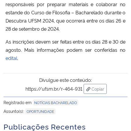
responsáveis por preparar materiais e colaborar no
estande do Curso de Filosofia – Bacharelado durante o
Secretaria-Geral
Descubra UFSM 2024, que ocorrerá entre os dias 26 e
28 de setembro de 2024.
Secretaria de Governo
As inscrições devem ser feitas entre os dias 28 e 30 de
Gabinete de Segurança Institucional
agosto. Mais informações podem ser conferidas no
edital
.
Advocacia-Geral da União
Banco Central do Brasil
Divulgue este conteúdo:
https://ufsm.br/r-464-931
Copiar
Planalto
para área de trans
Registrado em
NOTÍCIAS BACHARELADO
Assunto(s):
OPORTUNIDADE
Publicações Recentes