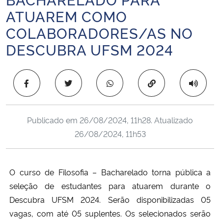
Ministério da Cidadania
ATUAREM COMO
COLABORADORES/AS NO
Ministério da Saúde
DESCUBRA UFSM 2024
Ministério de Minas e Energia
Copiar para área 
Ministério da Ciência, Tecnologia, Inovações e Comunicações
Ministério do Meio Ambiente
Publicado em
26/08/2024, 11h28
. Atualizado
26/08/2024, 11h53
Ministério do Turismo
Ministério do Desenvolvimento Regional
O curso de Filosofia – Bacharelado torna pública a
seleção de estudantes para atuarem durante o
Controladoria-Geral da União
Descubra UFSM 2024. Serão disponibilizadas 05
vagas, com até 05 suplentes. Os selecionados serão
Ministério da Mulher, da Família e dos Direitos Humanos