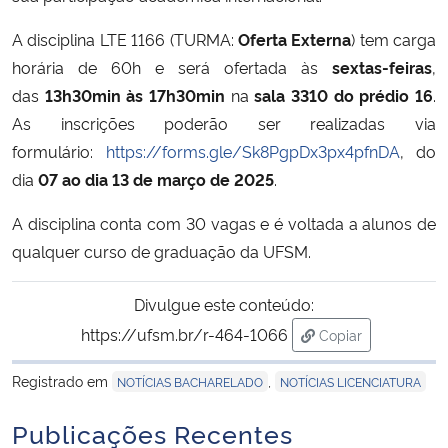
A disciplina LTE 1166 (TURMA:
Oferta Externa
) tem carga
Secretaria-Geral
horária de 60h e será ofertada às
sextas-feiras
,
das
13h30min às 17h30min
na
sala
3310 do prédio 16
.
Secretaria de Governo
As inscrições poderão ser realizadas via
formulário:
https://forms.gle/Sk8PgpDx3px4pfnDA
, do
Gabinete de Segurança Institucional
dia
07 ao dia 13 de março
de 2025
.
Advocacia-Geral da União
A disciplina conta com 30 vagas e é voltada a alunos de
qualquer curso de graduação da UFSM.
Banco Central do Brasil
Divulgue este conteúdo:
Planalto
https://ufsm.br/r-464-1066
Copiar
para área de tran
Registrado em
,
NOTÍCIAS BACHARELADO
NOTÍCIAS LICENCIATURA
Publicações Recentes