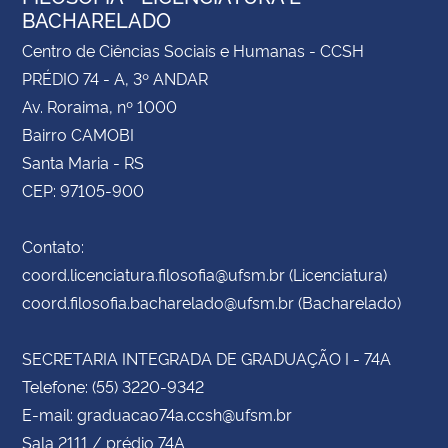
BACHARELADO
Centro de Ciências Sociais e Humanas - CCSH
PRÉDIO 74 - A, 3º ANDAR
Av. Roraima, nº 1000
Bairro CAMOBI
Santa Maria - RS
CEP: 97105-900
Contato:
coord.licenciatura.filosofia@ufsm.br (Licenciatura)
coord.filosofia.bacharelado@ufsm.br (Bacharelado)
SECRETARIA INTEGRADA DE GRADUAÇÃO I - 74A
Telefone: (55) 3220-9342
E-mail: graduacao74a.ccsh@ufsm.br
Sala 2111 / prédio 74A