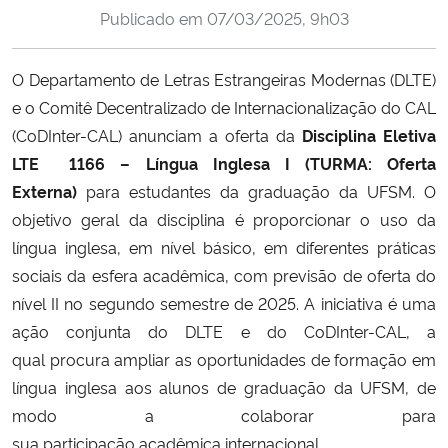
Publicado em
07/03/2025, 9h03
Ministério da Cidadania
Ministério da Saúde
O Departamento de Letras Estrangeiras Modernas (DLTE)
e o Comitê Decentralizado de Internacionalização do CAL
Ministério de Minas e Energia
(CoDInter-CAL) anunciam a oferta da
Disciplina Eletiva
LTE 1166 – Língua Inglesa I (TURMA: Oferta
Ministério da Ciência, Tecnologia, Inovações e Comunicações
Externa)
para estudantes da graduação da UFSM. O
objetivo geral da disciplina é proporcionar o uso da
Ministério do Meio Ambiente
língua inglesa, em nível básico, em diferentes práticas
sociais da esfera acadêmica, com previsão de oferta do
Ministério do Turismo
nível II no segundo semestre de 2025. A iniciativa é uma
ação conjunta do DLTE e do CoDInter-CAL, a
Ministério do Desenvolvimento Regional
qual procura ampliar as oportunidades de formação em
língua inglesa aos alunos de graduação da UFSM, de
Controladoria-Geral da União
modo a colaborar para
sua participação acadêmica internacional.
Ministério da Mulher, da Família e dos Direitos Humanos