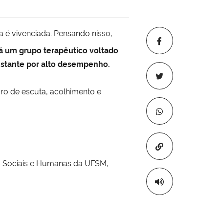
 é vivenciada. Pensando nisso,
rá um grupo terapêutico voltado
nstante por alto desempenho.
ro de escuta, acolhimento e
Copiar para áre
s Sociais e Humanas da UFSM,