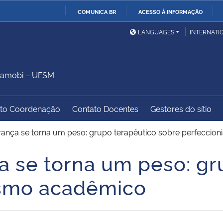
COMUNICA BR
ACESSO À INFORMAÇÃO
Ministério da Defesa
Ministério das Relações
Mini
IR
LANGUAGES
INTERNATI
Exteriores
PARA
O
Ministério da Cidadania
Ministério da Saúde
Mini
CONTEÚDO
Camobi – UFSM
to Coordenação
Contato Docentes
Gestores do sítio
Ministério do
Controladoria-Geral da
Mini
Desenvolvimento Regional
União
Famí
ança se torna um peso: grupo terapêutico sobre perfeccio
Hum
 se torna um peso: gr
Advocacia-Geral da União
Banco Central do Brasil
Plan
ismo acadêmico