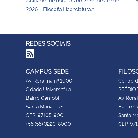
⚠Quadro de horários do 2º Semestre de
⚠
2026 – Filosofia Licenciatura⚠
–
REDES SOCIAIS:
RSS
CAMPUS SEDE
FILOS
Av. Roraima nº 1000
Centro d
Cidade Universitária
PRÉDIO 
Bairro Camobi
Av. Rora
Santa Maria - RS
Bairro 
CEP: 97105-900
Santa Ma
+55 (55) 3220-8000
CEP: 97