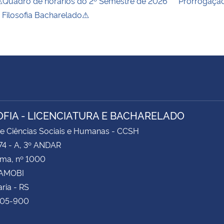
Quadro de horários do 2º Semestre de 2026
Prorrogação
 Filosofia Bacharelado⚠
OFIA - LICENCIATURA E BACHARELADO
e Ciências Sociais e Humanas - CCSH
74 - A, 3º ANDAR
ima, nº 1000
CAMOBI
ria - RS
105-900