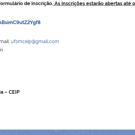
ormulário de inscrição.
As inscrições estarão abertas até o
gABsimC9utZ2Ygf8
mail:
ufsmceip@gmail.com
sm
ia – CEIP