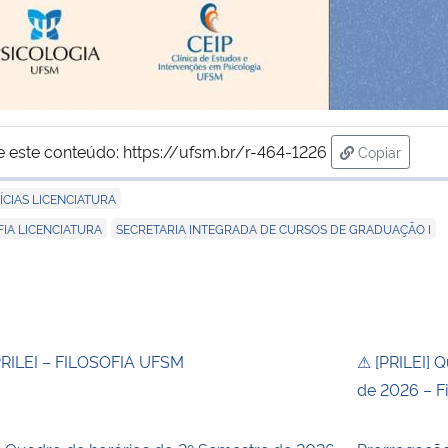
e este conteúdo:
https://ufsm.br/r-464-1226
Copiar
para área d
ÍCIAS LICENCIATURA
,
FIA LICENCIATURA
SECRETARIA INTEGRADA DE CURSOS DE GRADUAÇÃO I
RILEI – FILOSOFIA UFSM
⚠ [PRILEI] 
de 2026 – Fi