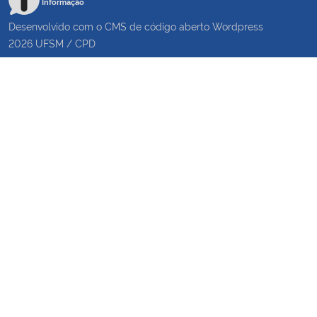
Informação
Desenvolvido com o CMS de código aberto
Wordpress
2026
UFSM
/
CPD