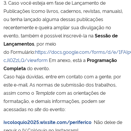
3. Caso você esteja em fase de Lançamento de
Publicações (como livros, cadernos, revistas, manuais),
ou tenha lançado alguma dessas publicações
recentemente e queira ampliar sua divulgação no
evento, também é possível inscrevê-la na
Sessão de
Lançamentos
, por meio
do Formulário:
https://docs.google.com/forms/d/e/1FA
cJl0ZzLQ/viewform
Em anexo, está a
Programação
Completa
do evento.
Caso haja dúvidas, entre em contato com a gente, por
este e-mail. As normas de submissão dos trabalhos,
assim como o
Template
com as orientações de
formatação, e demais informações, podem ser
acessadas no
site
do evento:
ivcoloquio2025.wixsite.com/periferico
Não deixe de
seguir o IV Colóquio no Instagram!