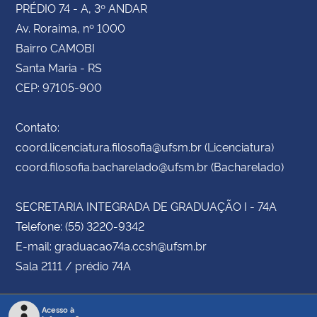
PRÉDIO 74 - A, 3º ANDAR
Av. Roraima, nº 1000
Bairro CAMOBI
Santa Maria - RS
CEP: 97105-900
Contato:
coord.licenciatura.filosofia@ufsm.br (Licenciatura)
coord.filosofia.bacharelado@ufsm.br (Bacharelado)
SECRETARIA INTEGRADA DE GRADUAÇÃO I - 74A
Telefone: (55) 3220-9342
E-mail: graduacao74a.ccsh@ufsm.br
Sala 2111 / prédio 74A
Acesso à