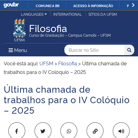
COMUNICA BR
ACESSO À INFORMAÇÃO
PARTI
Casa Civil
LANGUAGES
INTERNATIONAL
SÍTIOS DA UFSM
IR
PARA
Filosofia
Ministério da Justiça e Segurança Pública
O
Curso de Graduação – Campus Camobi – UFSM
CONTEÚDO
Ministério da Defesa
Buscar no no Sítio
Busca
Busca:
Menu Principal do Sítio
Menu
Busc
Ministério das Relações Exteriores
Você está aqui:
UFSM
>
Filosofia
>
Última chamada de
trabalhos para o IV Colóquio – 2025
Ministério da Economia
Última chamada de
Início do conteúdo
Ministério da Infraestrutura
trabalhos para o IV Colóquio
– 2025
Ministério da Agricultura, Pecuária e Abastecimento
Ministério da Educação
Copiar para área 