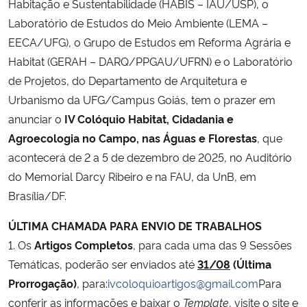
Habitação e Sustentabilidade (HABIS – IAU/USP), o
Laboratório de Estudos do Meio Ambiente (LEMA –
Secretaria-Geral
EECA/UFG), o Grupo de Estudos em Reforma Agrária e
Habitat (GERAH – DARQ/PPGAU/UFRN) e o Laboratório
Secretaria de Governo
de Projetos, do Departamento de Arquitetura e
Urbanismo da UFG/Campus Goiás, tem o prazer em
Gabinete de Segurança Institucional
anunciar o
IV Colóquio Habitat, Cidadania e
Agroecologia no Campo, nas Águas e Florestas
, que
Advocacia-Geral da União
acontecerá de 2 a 5 de dezembro de 2025, no Auditório
do Memorial Darcy Ribeiro e na FAU, da UnB, em
Banco Central do Brasil
Brasília/DF.
Planalto
ÚLTIMA CHAMADA PARA ENVIO DE TRABALHOS
1. Os
Artigos Completos
, para cada uma das 9 Sessões
Temáticas, poderão ser enviados até
31/08
(Última
Prorrogação)
, para:
ivcoloquioartigos@gmail.com
Para
conferir as informações e baixar o
Template
, visite o site e