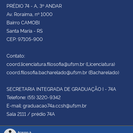
PRÉDIO 74 - A, 3º ANDAR
Av. Roraima, nº 1000
Bairro CAMOBI
Santa Maria - RS
CEP: 97105-900
Contato:
coord.licenciatura.filosofia@ufsm.br (Licenciatura)
coord.filosofia.bacharelado@ufsm.br (Bacharelado)
SECRETARIA INTEGRADA DE GRADUAÇÃO I - 74A
Telefone: (55) 3220-9342
E-mail: graduacao74a.ccsh@ufsm.br
Sala 2111 / prédio 74A
Acesso à