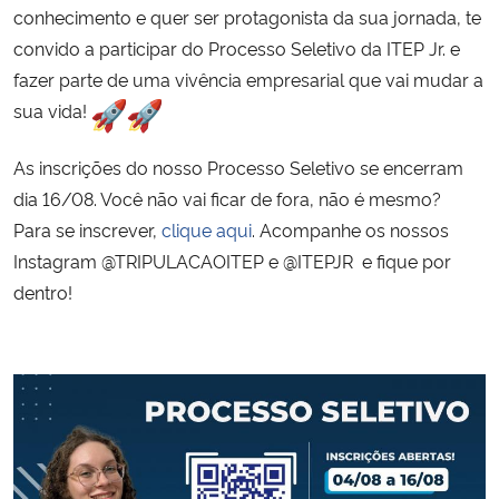
conhecimento e quer ser protagonista da sua jornada, te
convido a participar do Processo Seletivo da ITEP Jr. e
Secretaria-Geral
fazer parte de uma vivência empresarial que vai mudar a
sua vida!
Secretaria de Governo
As inscrições do nosso Processo Seletivo se encerram
Gabinete de Segurança Institucional
dia 16/08. Você não vai ficar de fora, não é mesmo?
Para se inscrever,
clique aqui
. Acompanhe os nossos
Advocacia-Geral da União
Instagram @TRIPULACAOITEP e
@ITEPJR
e fique por
Banco Central do Brasil
dentro!
Planalto