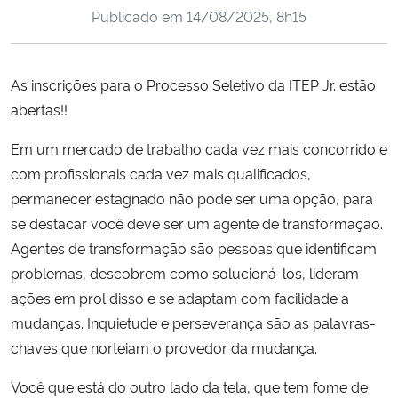
Publicado em
14/08/2025, 8h15
Ministério da Cidadania
Ministério da Saúde
As inscrições para o Processo Seletivo da ITEP Jr. estão
abertas!!
Ministério de Minas e Energia
Em um mercado de trabalho cada vez mais concorrido e
Ministério da Ciência, Tecnologia, Inovações e Comunicações
com profissionais cada vez mais qualificados,
permanecer estagnado não pode ser uma opção, para
Ministério do Meio Ambiente
se destacar você deve ser um agente de transformação.
Agentes de transformação são pessoas que identificam
Ministério do Turismo
problemas, descobrem como solucioná-los, lideram
ações em prol disso e se adaptam com facilidade a
Ministério do Desenvolvimento Regional
mudanças. Inquietude e perseverança são as palavras-
Controladoria-Geral da União
chaves que norteiam o provedor da mudança.
Você que está do outro lado da tela, que tem fome de
Ministério da Mulher, da Família e dos Direitos Humanos