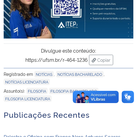
Divulgue este conteúdo:
https://ufsm.br/r-464-1236
Copiar
para área de tran
Registrado em
,
,
NOTÍCIAS
NOTÍCIAS BACHARELADO
NOTÍCIAS LICENCIATURA
,
,
Assunto(s):
FILOSOFIA
FILOSOFIA BACHARELADO
FILOSOFIA LICENCIATURA
Publicações Recentes
Palestra e Oficina com Franco Nero Antunes Soares