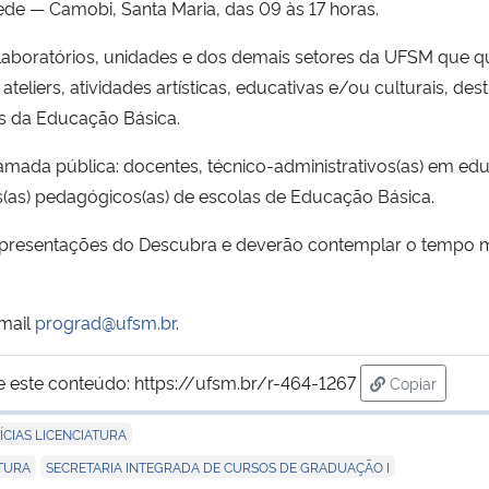
de — Camobi, Santa Maria, das 09 às 17 horas.
s, laboratórios, unidades e dos demais setores da UFSM que 
liers, atividades artísticas, educativas e/ou culturais, desti
as da Educação Básica.
amada pública: docentes, técnico-administrativos(as) em e
s(as) pedagógicos(as) de escolas de Educação Básica.
 Apresentações do Descubra e deverão contemplar o tempo 
-mail
prograd@ufsm.br
.
e este conteúdo:
https://ufsm.br/r-464-1267
Copiar
para área d
ÍCIAS LICENCIATURA
,
ATURA
SECRETARIA INTEGRADA DE CURSOS DE GRADUAÇÃO I