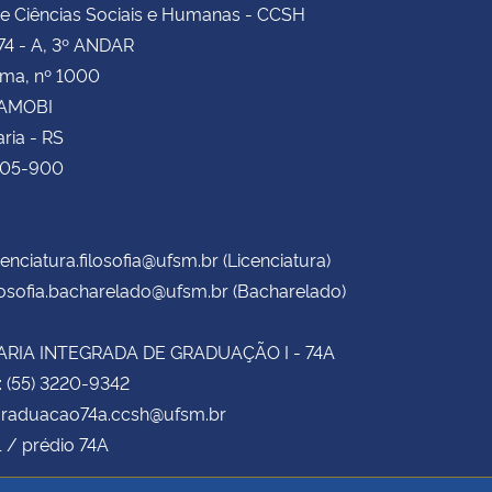
e Ciências Sociais e Humanas - CCSH
74 - A, 3º ANDAR
ima, nº 1000
CAMOBI
ria - RS
105-900
cenciatura.filosofia@ufsm.br (Licenciatura)
losofia.bacharelado@ufsm.br (Bacharelado)
RIA INTEGRADA DE GRADUAÇÃO I - 74A
: (55) 3220-9342
 graduacao74a.ccsh@ufsm.br
1 / prédio 74A