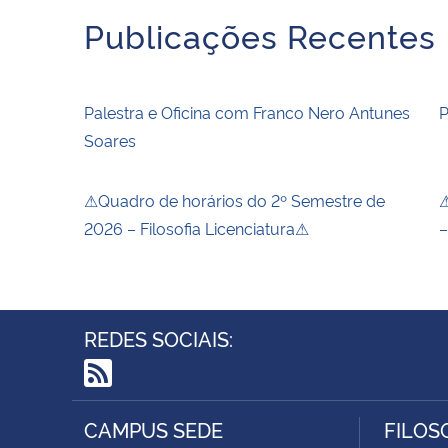
Publicações Recentes
Palestra e Oficina com Franco Nero Antunes
P
Soares
⚠Quadro de horários do 2º Semestre de
⚠
2026 – Filosofia Licenciatura⚠
–
REDES SOCIAIS:
RSS
CAMPUS SEDE
FILOS