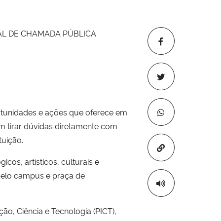
EDITAL DE CHAMADA PÚBLICA
ortunidades e ações que oferece em
em tirar dúvidas diretamente com
tuição.
Copiar para áre
os, artísticos, culturais e
elo campus e praça de
o, Ciência e Tecnologia (PICT),