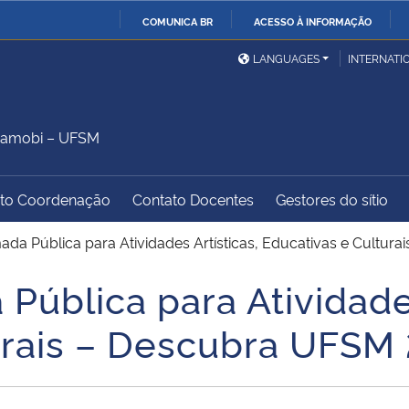
COMUNICA BR
ACESSO À INFORMAÇÃO
Ministério da Defesa
Ministério das Relações
Mini
IR
LANGUAGES
INTERNATI
Exteriores
PARA
O
Ministério da Cidadania
Ministério da Saúde
Mini
CONTEÚDO
Camobi – UFSM
to Coordenação
Contato Docentes
Gestores do sítio
Ministério do
Controladoria-Geral da
Mini
Desenvolvimento Regional
União
Famí
ada Pública para Atividades Artísticas, Educativas e Cultu
Hum
Pública para Atividades
Advocacia-Geral da União
Banco Central do Brasil
Plan
urais – Descubra UFSM