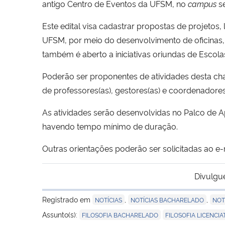
antigo Centro de Eventos da UFSM, no
campus
se
Este edital visa cadastrar propostas de projeto
UFSM, por meio do desenvolvimento de oficinas, ate
também é aberto a iniciativas oriundas de Escol
Poderão ser proponentes de atividades desta ch
de professores(as), gestores(as) e coordenadore
As atividades serão desenvolvidas no Palco de
havendo tempo mínimo de duração.
Outras orientações poderão ser solicitadas ao e
Divulgu
Registrado em
,
,
NOTÍCIAS
NOTÍCIAS BACHARELADO
NOT
,
Assunto(s):
FILOSOFIA BACHARELADO
FILOSOFIA LICENCI