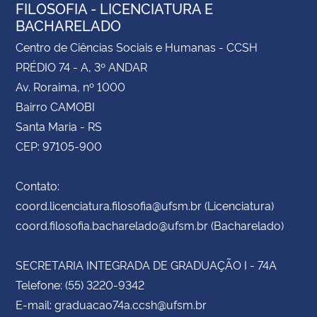
FILOSOFIA - LICENCIATURA E
BACHARELADO
Centro de Ciências Sociais e Humanas - CCSH
PRÉDIO 74 - A, 3º ANDAR
Av. Roraima, nº 1000
Bairro CAMOBI
Santa Maria - RS
CEP: 97105-900
Contato:
coord.licenciatura.filosofia@ufsm.br (Licenciatura)
coord.filosofia.bacharelado@ufsm.br (Bacharelado)
SECRETARIA INTEGRADA DE GRADUAÇÃO I - 74A
Telefone: (55) 3220-9342
E-mail: graduacao74a.ccsh@ufsm.br