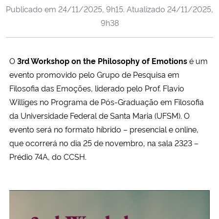
Publicado em
24/11/2025, 9h15
. Atualizado
24/11/2025,
Ministério da Cidadania
9h38
Ministério da Saúde
O
3rd Workshop on the Philosophy of Emotions
é um
Ministério de Minas e Energia
evento promovido pelo Grupo de Pesquisa em
Ministério da Ciência, Tecnologia, Inovações e Comunicações
Filosofia das Emoções, liderado pelo Prof. Flavio
Williges no Programa de Pós-Graduação em Filosofia
Ministério do Meio Ambiente
da Universidade Federal de Santa Maria (UFSM). O
evento será no formato híbrido – presencial e online,
Ministério do Turismo
que ocorrerá no dia 25 de novembro, na sala 2323 –
Prédio 74A, do CCSH.
Ministério do Desenvolvimento Regional
Controladoria-Geral da União
Ministério da Mulher, da Família e dos Direitos Humanos