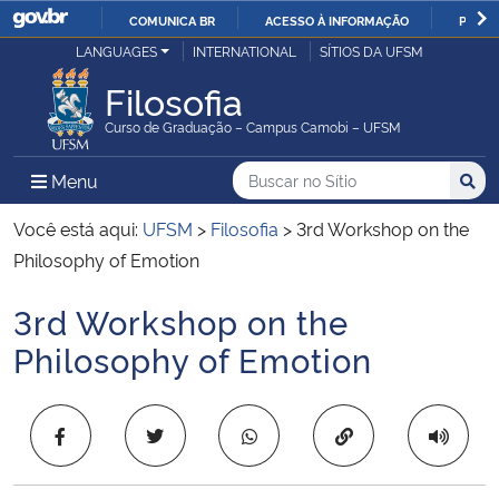
COMUNICA BR
ACESSO À INFORMAÇÃO
PARTI
Casa Civil
LANGUAGES
INTERNATIONAL
SÍTIOS DA UFSM
IR
PARA
Filosofia
Ministério da Justiça e Segurança Pública
O
Curso de Graduação – Campus Camobi – UFSM
CONTEÚDO
Ministério da Defesa
Buscar no no Sítio
Busca
Busca:
Menu Principal do Sítio
Menu
Busc
Ministério das Relações Exteriores
Você está aqui:
UFSM
>
Filosofia
>
3rd Workshop on the
Philosophy of Emotion
Ministério da Economia
3rd Workshop on the
Início do conteúdo
Ministério da Infraestrutura
Philosophy of Emotion
Ministério da Agricultura, Pecuária e Abastecimento
Copiar para área 
Ministério da Educação