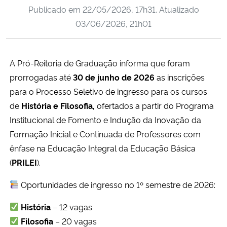
Publicado em
22/05/2026, 17h31
. Atualizado
Ministério da Cidadania
03/06/2026, 21h01
Ministério da Saúde
A Pró-Reitoria de Graduação informa que foram
Ministério de Minas e Energia
prorrogadas até
30 de junho de 2026
as inscrições
Ministério da Ciência, Tecnologia, Inovações e Comunicações
para o Processo Seletivo de ingresso para os cursos
de
História e Filosofia,
ofertados a partir do Programa
Ministério do Meio Ambiente
Institucional de Fomento e Indução da Inovação da
Formação Inicial e Continuada de Professores com
Ministério do Turismo
ênfase na Educação Integral da Educação Básica
(
PRILEI
).
Ministério do Desenvolvimento Regional
Oportunidades de ingresso no 1º semestre de 2026:
Controladoria-Geral da União
História
– 12 vagas
Filosofia
– 20 vagas
Ministério da Mulher, da Família e dos Direitos Humanos