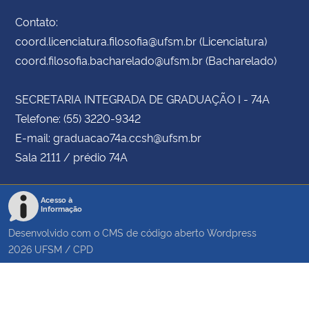
Contato:
coord.licenciatura.filosofia@ufsm.br (Licenciatura)
coord.filosofia.bacharelado@ufsm.br (Bacharelado)
SECRETARIA INTEGRADA DE GRADUAÇÃO I - 74A
Telefone: (55) 3220-9342
E-mail: graduacao74a.ccsh@ufsm.br
Sala 2111 / prédio 74A
Acesso à
Informação
Desenvolvido com o CMS de código aberto
Wordpress
2026
UFSM
/
CPD