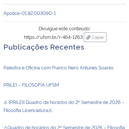
Ministério da Cidadania
Apolice-01.82.003090-1
Ministério da Saúde
Divulgue este conteúdo:
Ministério de Minas e Energia
https://ufsm.br/r-464-1263
Copiar
para área de tran
Publicações Recentes
Ministério da Ciência, Tecnologia, Inovações e Comunicações
Ministério do Meio Ambiente
Palestra e Oficina com Franco Nero Antunes Soares
Ministério do Turismo
PRILEI – FILOSOFIA UFSM
Ministério do Desenvolvimento Regional
⚠ [PRILEI] Quadro de horários do 2º Semestre de 2026 –
Filosofia Licenciatura⚠
Controladoria-Geral da União
⚠Quadro de horários do 2º Semestre de 2026 – Filosofia
Ministério da Mulher, da Família e dos Direitos Humanos