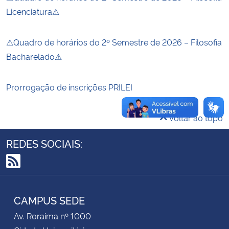
Licenciatura⚠
Secretaria-Geral
⚠Quadro de horários do 2º Semestre de 2026 – Filosofia
Secretaria de Governo
Bacharelado⚠
Gabinete de Segurança Institucional
Prorrogação de inscrições PRILEI
Advocacia-Geral da União
Voltar ao topo
Banco Central do Brasil
REDES SOCIAIS:
Planalto
RSS
CAMPUS SEDE
Av. Roraima nº 1000