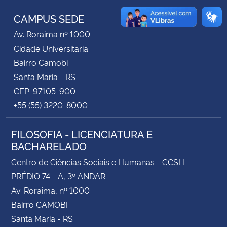
CAMPUS SEDE
Secretaria-Geral
Av. Roraima nº 1000
Cidade Universitária
Secretaria de Governo
Bairro Camobi
Santa Maria - RS
Gabinete de Segurança Institucional
CEP: 97105-900
+55 (55) 3220-8000
Advocacia-Geral da União
Banco Central do Brasil
FILOSOFIA - LICENCIATURA E
BACHARELADO
Planalto
Centro de Ciências Sociais e Humanas - CCSH
PRÉDIO 74 - A, 3º ANDAR
Av. Roraima, nº 1000
Bairro CAMOBI
Santa Maria - RS