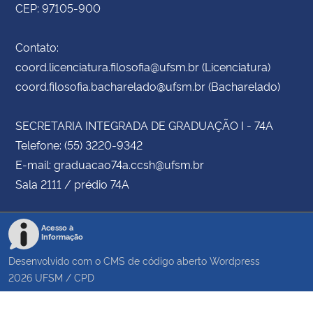
CEP: 97105-900
Contato:
coord.licenciatura.filosofia@ufsm.br (Licenciatura)
coord.filosofia.bacharelado@ufsm.br (Bacharelado)
SECRETARIA INTEGRADA DE GRADUAÇÃO I - 74A
Telefone: (55) 3220-9342
E-mail: graduacao74a.ccsh@ufsm.br
Sala 2111 / prédio 74A
Acesso à
Informação
Desenvolvido com o CMS de código aberto
Wordpress
2026
UFSM
/
CPD