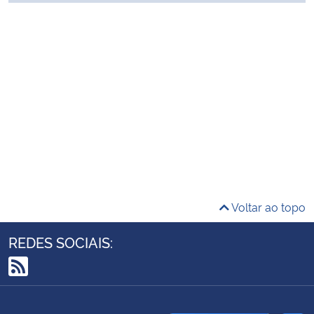
Ministério da Cidadania
Ministério da Saúde
Ministério de Minas e Energia
Ministério da Ciência, Tecnologia, Inovações e Comunicações
Ministério do Meio Ambiente
Ministério do Turismo
Voltar ao topo
Ministério do Desenvolvimento Regional
REDES SOCIAIS:
Controladoria-Geral da União
RSS
Ministério da Mulher, da Família e dos Direitos Humanos