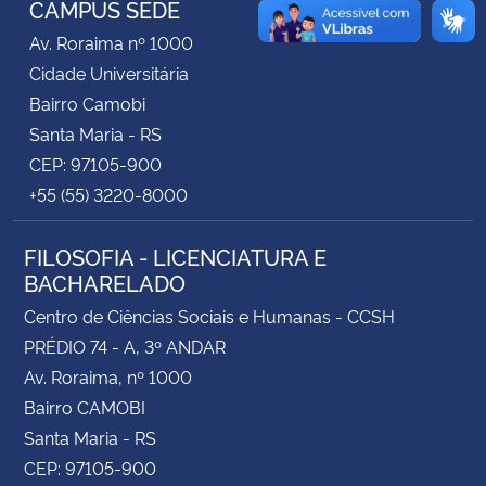
CAMPUS SEDE
Av. Roraima nº 1000
Secretaria-Geral
Cidade Universitária
Bairro Camobi
Secretaria de Governo
Santa Maria - RS
CEP: 97105-900
Gabinete de Segurança Institucional
+55 (55) 3220-8000
Advocacia-Geral da União
FILOSOFIA - LICENCIATURA E
BACHARELADO
Banco Central do Brasil
Centro de Ciências Sociais e Humanas - CCSH
Planalto
PRÉDIO 74 - A, 3º ANDAR
Av. Roraima, nº 1000
Bairro CAMOBI
Santa Maria - RS
CEP: 97105-900