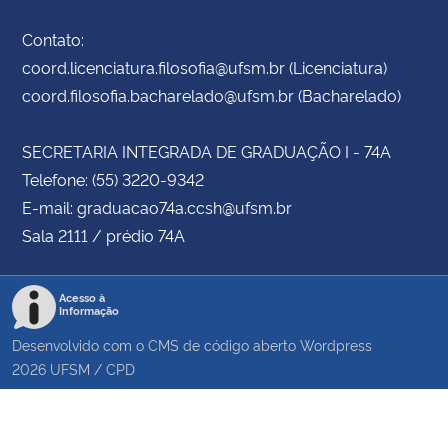
Contato:
coord.licenciatura.filosofia@ufsm.br (Licenciatura)
coord.filosofia.bacharelado@ufsm.br (Bacharelado)
SECRETARIA INTEGRADA DE GRADUAÇÃO I - 74A
Telefone: (55) 3220-9342
E-mail: graduacao74a.ccsh@ufsm.br
Sala 2111 / prédio 74A
Acesso à
Informação
Desenvolvido com o CMS de código aberto
Wordpress
2026
UFSM
/
CPD