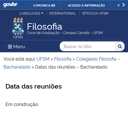
COMUNICA BR
ACESSO À INFORMAÇÃO
PARTI
Casa Civil
LANGUAGES
INTERNATIONAL
SÍTIOS DA UFSM
IR
PARA
Filosofia
Ministério da Justiça e Segurança Pública
O
Curso de Graduação – Campus Camobi – UFSM
CONTEÚDO
Ministério da Defesa
Buscar no no Sítio
Busca
Busca:
Menu Principal do Sítio
Menu
Busc
Ministério das Relações Exteriores
Você está aqui:
UFSM
>
Filosofia
>
Colegiado Filosofia –
Bacharelado
>
Datas das reuniões – Bacharelado
Ministério da Economia
Início do conteúdo
Data das reuniões
Ministério da Infraestrutura
Ministério da Agricultura, Pecuária e Abastecimento
Em construção.
Ministério da Educação