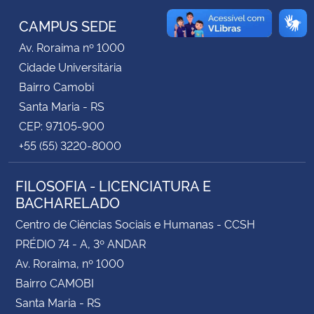
CAMPUS SEDE
Secretaria-Geral
Av. Roraima nº 1000
Cidade Universitária
Secretaria de Governo
Bairro Camobi
Santa Maria - RS
Gabinete de Segurança Institucional
CEP: 97105-900
+55 (55) 3220-8000
Advocacia-Geral da União
Banco Central do Brasil
FILOSOFIA - LICENCIATURA E
BACHARELADO
Planalto
Centro de Ciências Sociais e Humanas - CCSH
PRÉDIO 74 - A, 3º ANDAR
Av. Roraima, nº 1000
Bairro CAMOBI
Santa Maria - RS