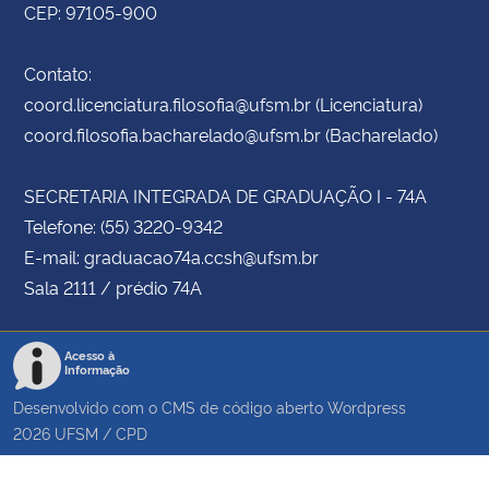
CEP: 97105-900
Contato:
coord.licenciatura.filosofia@ufsm.br (Licenciatura)
coord.filosofia.bacharelado@ufsm.br (Bacharelado)
SECRETARIA INTEGRADA DE GRADUAÇÃO I - 74A
Telefone: (55) 3220-9342
E-mail: graduacao74a.ccsh@ufsm.br
Sala 2111 / prédio 74A
Acesso à
Informação
Desenvolvido com o CMS de código aberto
Wordpress
2026
UFSM
/
CPD