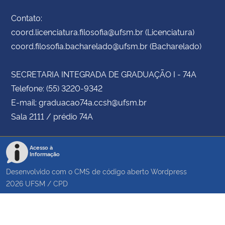
Contato:
coord.licenciatura.filosofia@ufsm.br (Licenciatura)
coord.filosofia.bacharelado@ufsm.br (Bacharelado)
SECRETARIA INTEGRADA DE GRADUAÇÃO I - 74A
Telefone: (55) 3220-9342
E-mail: graduacao74a.ccsh@ufsm.br
Sala 2111 / prédio 74A
Acesso à
Informação
Desenvolvido com o CMS de código aberto
Wordpress
2026
UFSM
/
CPD