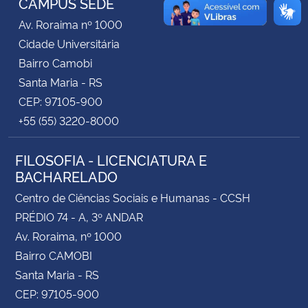
CAMPUS SEDE
Av. Roraima nº 1000
Secretaria-Geral
Cidade Universitária
Bairro Camobi
Secretaria de Governo
Santa Maria - RS
CEP: 97105-900
Gabinete de Segurança Institucional
+55 (55) 3220-8000
Advocacia-Geral da União
FILOSOFIA - LICENCIATURA E
BACHARELADO
Banco Central do Brasil
Centro de Ciências Sociais e Humanas - CCSH
Planalto
PRÉDIO 74 - A, 3º ANDAR
Av. Roraima, nº 1000
Bairro CAMOBI
Santa Maria - RS
CEP: 97105-900