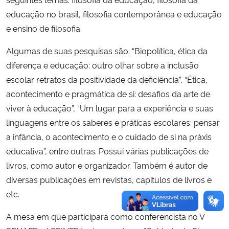
educação no brasil, filosofia contemporânea e educação
Secretaria-Geral
e ensino de filosofia.
Algumas de suas pesquisas são: “Biopolítica, ética da
Secretaria de Governo
diferença e educação: outro olhar sobre a inclusão
Gabinete de Segurança Institucional
escolar retratos da positividade da deficiência”, “Ética,
acontecimento e pragmática de si: desafios da arte de
Advocacia-Geral da União
viver à educação”, “Um lugar para a experiência e suas
linguagens entre os saberes e práticas escolares: pensar
Banco Central do Brasil
a infância, o acontecimento e o cuidado de si na práxis
educativa”, entre outras. Possui várias publicações de
Planalto
livros, como autor e organizador. Também é autor de
diversas publicações em revistas, capítulos de livros e
etc.
A mesa em que participará como conferencista no V