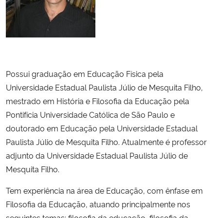
Ministério da Cidadania
Ministério da Saúde
Ministério de Minas e Energia
Possui graduação em Educação Física pela
Ministério da Ciência, Tecnologia, Inovações e Comunicações
Universidade Estadual Paulista Júlio de Mesquita Filho,
mestrado em História e Filosofia da Educação pela
Ministério do Meio Ambiente
Pontifícia Universidade Católica de São Paulo e
doutorado em Educação pela Universidade Estadual
Ministério do Turismo
Paulista Júlio de Mesquita Filho. Atualmente é professor
adjunto da Universidade Estadual Paulista Júlio de
Ministério do Desenvolvimento Regional
Mesquita Filho.
Controladoria-Geral da União
Tem experiência na área de Educação, com ênfase em
Filosofia da Educação, atuando principalmente nos
Ministério da Mulher, da Família e dos Direitos Humanos
seguintes temas: filosofia da educação, filosofia da