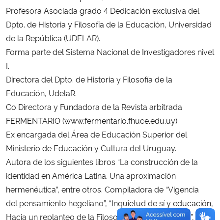
Profesora Asociada grado 4 Dedicación exclusiva del
Secretaria-Geral
Dpto. de Historia y Filosofía de la Educación, Universidad
de la República (UDELAR).
Secretaria de Governo
Forma parte del Sistema Nacional de Investigadores nivel
I.
Gabinete de Segurança Institucional
Directora del Dpto. de Historia y Filosofía de la
Educación, UdelaR.
Advocacia-Geral da União
Co Directora y Fundadora de la Revista arbitrada
FERMENTARIO (www.fermentario.fhuce.edu.uy).
Banco Central do Brasil
Ex encargada del Área de Educación Superior del
Ministerio de Educación y Cultura del Uruguay.
Planalto
Autora de los siguientes libros “La construcción de la
identidad en América Latina. Una aproximación
hermenéutica”, entre otros. Compiladora de “Vigencia
del pensamiento hegeliano”, “Inquietud de sí y educación,
Hacia un replanteo de la Filosofía de la Educación I”,