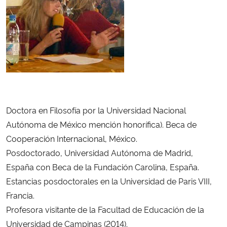
Ministério da Cidadania
Ministério da Saúde
Ministério de Minas e Energia
Ministério da Ciência, Tecnologia, Inovações e Comunicações
Doctora en Filosofía por la Universidad Nacional
Ministério do Meio Ambiente
Autónoma de México mención honorífica). Beca de
Cooperación Internacional, México.
Ministério do Turismo
Posdoctorado, Universidad Autónoma de Madrid,
España con Beca de la Fundación Carolina, España.
Ministério do Desenvolvimento Regional
Estancias posdoctorales en la Universidad de Paris VIII,
Francia.
Controladoria-Geral da União
Profesora visitante de la Facultad de Educación de la
Universidad de Campinas (2014).
Ministério da Mulher, da Família e dos Direitos Humanos