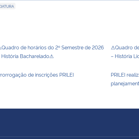
CIATURA
Quadro de horários do 2º Semestre de 2026
⚠Quadro de 
 História Bacharelado⚠
– História L
rorrogação de inscrições PRILEI
PRILEI reali
planejamen