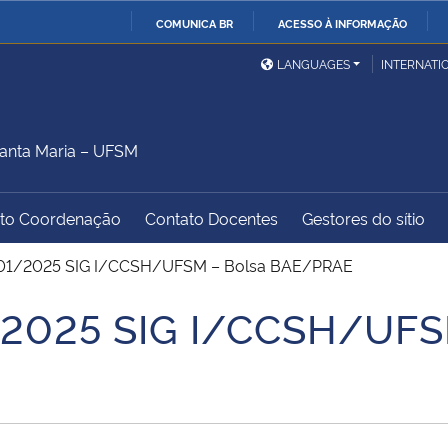
COMUNICA BR
ACESSO À INFORMAÇÃO
Ministério da Defesa
Ministério das Relações
Mini
IR
LANGUAGES
INTERNATI
Exteriores
PARA
O
Ministério da Cidadania
Ministério da Saúde
Mini
CONTEÚDO
anta Maria – UFSM
to Coordenação
Contato Docentes
Gestores do sítio
Ministério do
Controladoria-Geral da
Mini
Desenvolvimento Regional
União
Famí
l 01/2025 SIG I/CCSH/UFSM – Bolsa BAE/PRAE
Hum
1/2025 SIG I/CCSH/UFS
Advocacia-Geral da União
Banco Central do Brasil
Plan