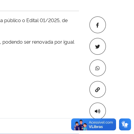
 público o Edital 01/2025, de
o, podendo ser renovada por igual
Copiar para áre
 transferência