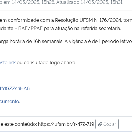
do em
14/05/2025, 15h28
. Atualizado
14/05/2025, 15h31
, em conformidade com a Resolução UFSM N. 176/2024, torna
tudante – BAE/PRAE para atuação na referida secretaria.
ga horária de 16h semanais. A vigência é de 1 período letiv
este link
ou consultado logo abaixo.
z1fdGZZsriHA6
documento
.
e este conteúdo:
https://ufsm.br/r-472-719
Copiar
para área de