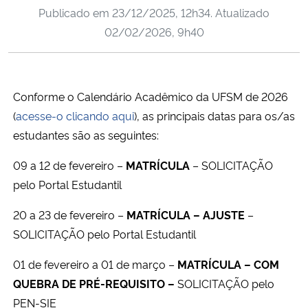
Publicado em
23/12/2025, 12h34
. Atualizado
Ministério da Cidadania
02/02/2026, 9h40
Ministério da Saúde
Ministério de Minas e Energia
Conforme o Calendário Acadêmico da UFSM de 2026
(
acesse-o clicando aqui
), as principais datas para os/as
Ministério da Ciência, Tecnologia, Inovações e Comunicações
estudantes são as seguintes:
Ministério do Meio Ambiente
09 a 12 de fevereiro –
MATRÍCULA
– SOLICITAÇÃO
pelo Portal Estudantil
Ministério do Turismo
20 a 23 de fevereiro –
MATRÍCULA – AJUSTE
–
Ministério do Desenvolvimento Regional
SOLICITAÇÃO pelo Portal Estudantil
01 de fevereiro a 01 de março –
MATRÍCULA – COM
Controladoria-Geral da União
QUEBRA DE PRÉ-REQUISITO –
SOLICITAÇÃO pelo
PEN-SIE
Ministério da Mulher, da Família e dos Direitos Humanos