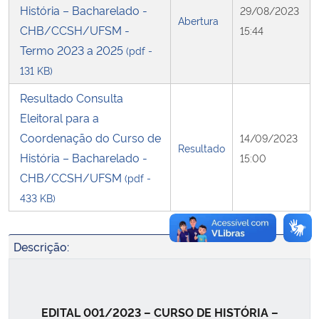
História – Bacharelado -
29/08/2023
Abertura
CHB/CCSH/UFSM -
15:44
Secretaria-Geral
Termo 2023 a 2025
(pdf -
131 KB)
Secretaria de Governo
Resultado Consulta
Gabinete de Segurança Institucional
Eleitoral para a
Coordenação do Curso de
14/09/2023
Advocacia-Geral da União
Resultado
História – Bacharelado -
15:00
CHB/CCSH/UFSM
(pdf -
Banco Central do Brasil
433 KB)
Planalto
Descrição:
EDITAL 001/2023 – CURSO DE HISTÓRIA –