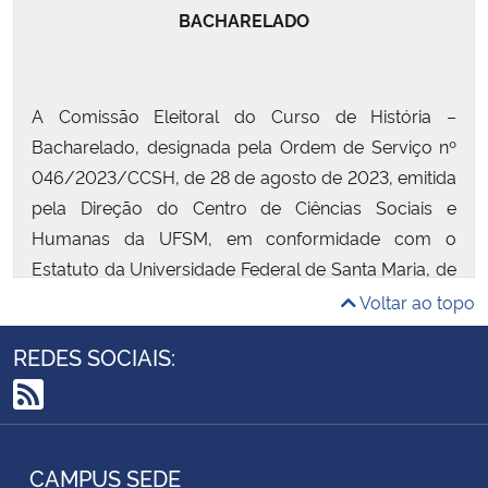
BACHARELADO
A Comissão Eleitoral do Curso de História –
Bacharelado, designada pela Ordem de Serviço nº
046/2023/CCSH, de 28 de agosto de 2023, emitida
pela Direção do Centro de Ciências Sociais e
Humanas da UFSM, em conformidade com o
Estatuto da Universidade Federal de Santa Maria, de
13/03/2014, Seção III, art. 69, e com os prazos
Voltar ao topo
legais estipulados para consultas eleitorais com
REDES SOCIAIS:
voto direto, vem, por meio deste, comunicar aos
servidores do Departamento de História – UFSM e
RSS
discentes do curso de Bacharelado em História, que
se encontra aberto o período para inscrição de
CAMPUS SEDE
chapas para comporem a Coordenação do Curso,