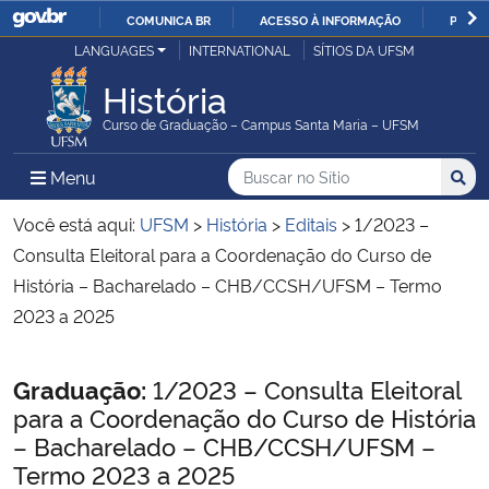
COMUNICA BR
ACESSO À INFORMAÇÃO
PARTI
Casa Civil
LANGUAGES
INTERNATIONAL
SÍTIOS DA UFSM
IR
PARA
História
Ministério da Justiça e Segurança Pública
O
Curso de Graduação – Campus Santa Maria – UFSM
CONTEÚDO
Ministério da Defesa
Buscar no no Sítio
Busca
Busca:
Menu Principal do Sítio
Menu
Busc
Ministério das Relações Exteriores
Você está aqui:
UFSM
>
História
>
Editais
>
1/2023 –
Consulta Eleitoral para a Coordenação do Curso de
Ministério da Economia
História – Bacharelado – CHB/CCSH/UFSM – Termo
2023 a 2025
Ministério da Infraestrutura
Início do conteúdo
Graduação:
1/2023 – Consulta Eleitoral
Ministério da Agricultura, Pecuária e Abastecimento
para a Coordenação do Curso de História
– Bacharelado – CHB/CCSH/UFSM –
Ministério da Educação
Termo 2023 a 2025