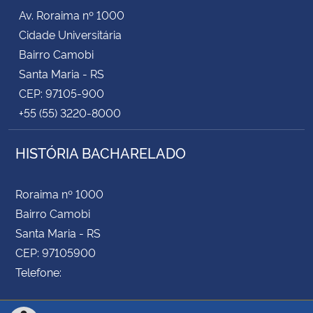
Av. Roraima nº 1000
para o termo 2023 a 2025, nos moldes do edital
Cidade Universitária
supra.
Bairro Camobi
Santa Maria - RS
CEP: 97105-900
+55 (55) 3220-8000
HISTÓRIA BACHARELADO
Roraima nº 1000
Bairro Camobi
Santa Maria - RS
CEP: 97105900
Telefone: