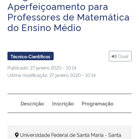
Aperfeiçoamento para
Ministério da Cidadania
Professores de Matemática
Ministério da Saúde
do Ensino Médio
Ministério de Minas e Energia
Ministério da Ciência, Tecnologia, Inovações e Comunicações
Ouvir
Técnico-Científicos
Publicado: 27 janeiro 2020 - 10:14
Ministério do Meio Ambiente
Última modificação: 27 janeiro 2020 - 10:14
Ministério do Turismo
Descrição
Inscrição
Programação
Ministério do Desenvolvimento Regional
Controladoria-Geral da União
Universidade Federal de Santa Maria - Santa
Ministério da Mulher, da Família e dos Direitos Humanos