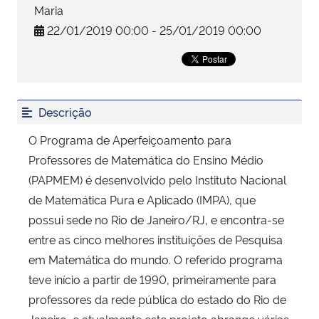
Maria
22/01/2019 00:00 - 25/01/2019 00:00
Secretaria-Geral
Secretaria de Governo
Gabinete de Segurança Institucional
Descrição
O Programa de Aperfeiçoamento para
Advocacia-Geral da União
Professores de Matemática do Ensino Médio
(PAPMEM) é desenvolvido pelo Instituto Nacional
Banco Central do Brasil
de Matemática Pura e Aplicado (IMPA), que
possui sede no Rio de Janeiro/RJ, e encontra-se
Planalto
entre as cinco melhores instituições de Pesquisa
em Matemática do mundo. O referido programa
teve início a partir de 1990, primeiramente para
professores da rede pública do estado do Rio de
Janeiro, e atualmente este projeto abrange várias