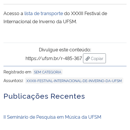
Ministério da Cidadania
Acesso a
lista de transporte
do XXXIII Festival de
Ministério da Saúde
Internacional de Inverno da UFSM.
Ministério de Minas e Energia
Divulgue este conteúdo:
Ministério da Ciência, Tecnologia, Inovações e Comunicações
https://ufsm.br/r-485-367
Copiar
para área de trans
Ministério do Meio Ambiente
Registrado em
SEM CATEGORIA
Assunto(s):
XXXIII-FESTIVAL-INTERNACIONAL-DE-INVERNO-DA-UFSM
Ministério do Turismo
Publicações Recentes
Ministério do Desenvolvimento Regional
Controladoria-Geral da União
II Seminário de Pesquisa em Música da UFSM
Ministério da Mulher, da Família e dos Direitos Humanos