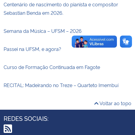
Centenário de nascimento do pianista e compositor
Sebastian Benda em 2026.
Secretaria-Geral
Secretaria de Governo
Semana da Música – UFSM – 2026
Gabinete de Segurança Institucional
Passei na UFSM, e agora?
Advocacia-Geral da União
Curso de Formação Continuada em Fagote
Banco Central do Brasil
RECITAL: Madeirando no Treze – Quarteto Imembuí
Planalto
Voltar ao topo
REDES SOCIAIS: