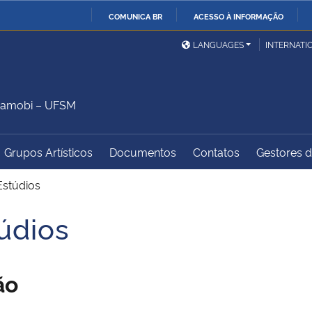
COMUNICA BR
ACESSO À INFORMAÇÃO
Ministério da Defesa
Ministério das Relações
Mini
IR
LANGUAGES
INTERNATI
Exteriores
PARA
O
Ministério da Cidadania
Ministério da Saúde
Mini
CONTEÚDO
Camobi – UFSM
Grupos Artísticos
Documentos
Contatos
Gestores do
Ministério do
Controladoria-Geral da
Mini
Desenvolvimento Regional
União
Famí
Estúdios
Hum
údios
Advocacia-Geral da União
Banco Central do Brasil
Plan
ão