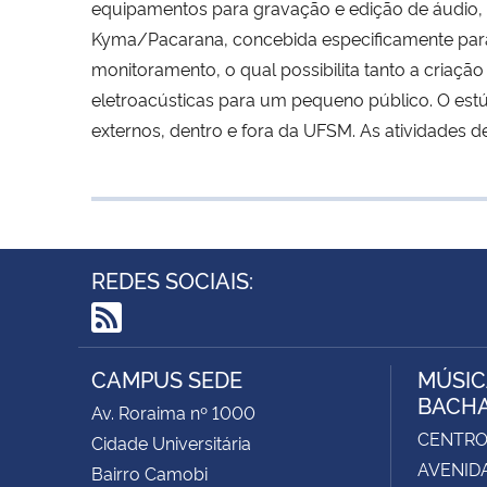
equipamentos para gravação e edição de áudio, 
Kyma/Pacarana, concebida especificamente para
monitoramento, o qual possibilita tanto a cria
eletroacústicas para um pequeno público. O estúd
externos, dentro e fora da UFSM. As atividades 
REDES SOCIAIS:
RSS
CAMPUS SEDE
MÚSIC
BACH
Av. Roraima nº 1000
CENTRO 
Cidade Universitária
AVENIDA
Bairro Camobi