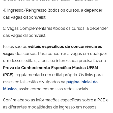
4) Ingresso/Reingresso (todos os cursos, a depender
Secretaria-Geral
das vagas disponíveis);
Secretaria de Governo
5) Vagas Complementares (todos os cursos, a depender
das vagas disponíveis).
Gabinete de Segurança Institucional
Esses são os
editais específicos de concorrência às
Advocacia-Geral da União
vagas
dos cursos.
Para concorrer a vagas em qualquer
um desses editais, a pessoa interessada precisa fazer a
Banco Central do Brasil
Prova de Conhecimento Específico Música UFSM
(PCE)
, regulamentada em edital próprio. Os links para
Planalto
esses editais estão divulgados na
página inicial da
Música
, assim como em nossas redes sociais.
Confira abaixo as informações específicas sobre a PCE e
as diferentes modalidades de ingresso em nossos