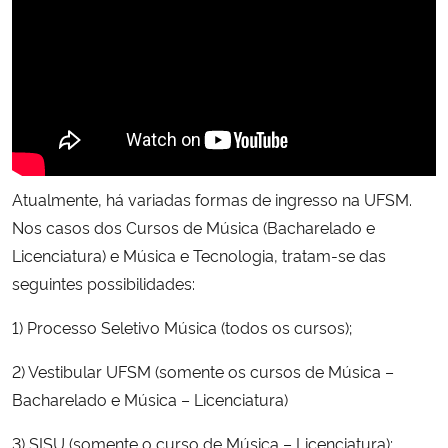
Ministério da Cidadania
Ministério da Saúde
Ministério de Minas e Energia
Ministério da Ciência, Tecnologia, Inovações e Comunicações
Atualmente, há variadas formas de ingresso na UFSM.
Nos casos dos Cursos de Música (Bacharelado e
Ministério do Meio Ambiente
Licenciatura) e Música e Tecnologia, tratam-se das
seguintes possibilidades:
Ministério do Turismo
1) Processo Seletivo Música (todos os cursos);
Ministério do Desenvolvimento Regional
2) Vestibular UFSM (somente os cursos de Música –
Controladoria-Geral da União
Bacharelado e Música – Licenciatura)
Ministério da Mulher, da Família e dos Direitos Humanos
3) SISU (somente o curso de Música – Licenciatura);