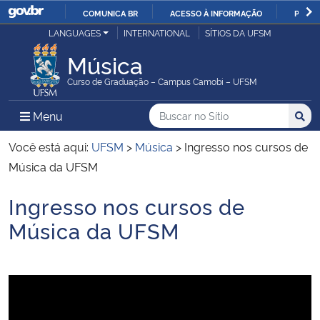
COMUNICA BR
ACESSO À INFORMAÇÃO
PARTI
Casa Civil
LANGUAGES
INTERNATIONAL
SÍTIOS DA UFSM
IR
PARA
Música
Ministério da Justiça e Segurança Pública
O
Curso de Graduação – Campus Camobi – UFSM
CONTEÚDO
Ministério da Defesa
Buscar no no Sítio
Busca
Busca:
Menu Principal do Sítio
Menu
Busc
Ministério das Relações Exteriores
Você está aqui:
UFSM
>
Música
>
Ingresso nos cursos de
Música da UFSM
Ministério da Economia
Ingresso nos cursos de
Início do conteúdo
Ministério da Infraestrutura
Música da UFSM
Ministério da Agricultura, Pecuária e Abastecimento
Ministério da Educação