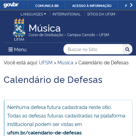
COMUNICA BR
ACESSO À INFORMAÇÃO
PARTI
Casa Civil
LANGUAGES
INTERNATIONAL
SÍTIOS DA UFSM
IR
PARA
Música
Ministério da Justiça e Segurança Pública
O
Curso de Graduação – Campus Camobi – UFSM
CONTEÚDO
Ministério da Defesa
Buscar no no Sítio
Busca
Busca:
Menu Principal do Sítio
Menu
Busc
Ministério das Relações Exteriores
Você está aqui:
UFSM
>
Música
>
Calendário de Defesas
Calendário de Defesas
Ministério da Economia
Início do conteúdo
Ministério da Infraestrutura
Nenhuma defesa futura cadastrada neste sítio.
Ministério da Agricultura, Pecuária e Abastecimento
Todas as defesas futuras cadastradas na plataforma
institucional podem ser vistas em
Ministério da Educação
ufsm.br/calendario-de-defesas
.