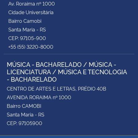
Av. Roraima nº 1000
Cidade Universitária
Secretaria-Geral
Bairro Camobi
Santa Maria - RS
Secretaria de Governo
CEP: 97105-900
+55 (55) 3220-8000
Gabinete de Segurança Institucional
MÚSICA - BACHARELADO / MÚSICA -
Advocacia-Geral da União
LICENCIATURA / MÚSICA E TECNOLOGIA
- BACHARELADO
Banco Central do Brasil
CENTRO DE ARTES E LETRAS, PRÉDIO 40B
Planalto
AVENIDA RORAIMA nº 1000
Bairro CAMOBI
Santa Maria - RS
CEP: 97105900