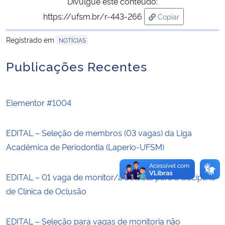
Divulgue este conteúdo:
https://ufsm.br/r-443-266
Copiar
Secretaria-Geral
para área de trans
Registrado em
NOTÍCIAS
Secretaria de Governo
Publicações Recentes
Gabinete de Segurança Institucional
Elementor #1004
Advocacia-Geral da União
Banco Central do Brasil
EDITAL – Seleção de membros (03 vagas) da Liga
Acadêmica de Periodontia (Laperio-UFSM)
Planalto
EDITAL – 01 vaga de monitor/a bolsista para a disciplina
de Clínica de Oclusão
EDITAL – Seleção para vagas de monitoria não