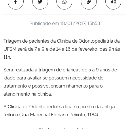
Copiar para área 
Ministério da Cidadania
Ministério da Saúde
Publicado em
18/01/2017, 15h53
Ministério de Minas e Energia
Triagem de pacientes da Clínica de Odontopediatria da
UFSM será de 7 a 9 e de 14 a 16 de fevereiro, das 9h às
Ministério da Ciência, Tecnologia, Inovações e Comunicações
11h.
Ministério do Meio Ambiente
Será realizada a triagem de crianças de 5 a 9 anos de
idade para avaliar se possuem necessidade de
Ministério do Turismo
tratamento e possível encaminhamento para o
atendimento na clínica.
Ministério do Desenvolvimento Regional
A Clínica de Odontopediatria fica no prédio da antiga
Controladoria-Geral da União
reitoria (Rua Marechal Floriano Peixoto, 1184).
Ministério da Mulher, da Família e dos Direitos Humanos