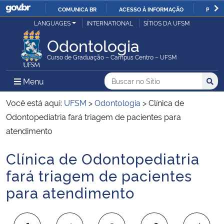
COMUNICA BR
ACESSO À INFORMAÇÃO
PARTI
Casa Civil
LANGUAGES
INTERNATIONAL
SÍTIOS DA UFSM
IR
PARA
Odontologia
Ministério da Justiça e Segurança Pública
O
Curso de Graduação – Campus Centro – UFSM
CONTEÚDO
Ministério da Defesa
Buscar no no Sítio
Busca
Busca:
Menu Principal do Sítio
Menu
Busc
Ministério das Relações Exteriores
Você está aqui:
UFSM
>
Odontologia
>
Clínica de
Odontopediatria fará triagem de pacientes para
Ministério da Economia
atendimento
Clínica de Odontopediatria
Ministério da Infraestrutura
Início do conteúdo
fará triagem de pacientes
Ministério da Agricultura, Pecuária e Abastecimento
para atendimento
Ministério da Educação