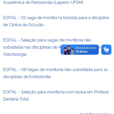
Acadêmica de Periodontia (Laperio-UFSM)
Secretaria-Geral
EDITAL – 01 vaga de monitor/a bolsista para a disciplina
de Clínica de Oclusão
Secretaria de Governo
Gabinete de Segurança Institucional
EDITAL – Seleção para vagas de monitoria não
subsidiada nas disciplinas de Anatomia do curso de
Advocacia-Geral da União
Odontologia
Banco Central do Brasil
EDITAL – 08 Vagas de monitoria não subsidiada para as
disciplinas de Endodontia
Planalto
EDITAL – Seleção para monitoria com bolsa em Prótese
Dentária Total
Voltar ao topo