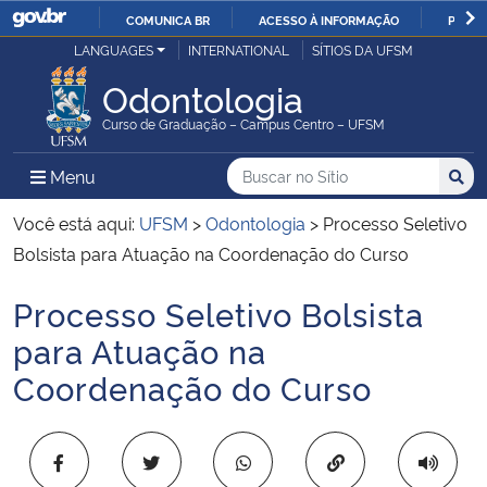
COMUNICA BR
ACESSO À INFORMAÇÃO
PARTI
Casa Civil
LANGUAGES
INTERNATIONAL
SÍTIOS DA UFSM
IR
PARA
Odontologia
Ministério da Justiça e Segurança Pública
O
Curso de Graduação – Campus Centro – UFSM
CONTEÚDO
Ministério da Defesa
Buscar no no Sítio
Busca
Busca:
Menu Principal do Sítio
Menu
Busc
Ministério das Relações Exteriores
Você está aqui:
UFSM
>
Odontologia
>
Processo Seletivo
Bolsista para Atuação na Coordenação do Curso
Ministério da Economia
Processo Seletivo Bolsista
Início do conteúdo
Ministério da Infraestrutura
para Atuação na
Coordenação do Curso
Ministério da Agricultura, Pecuária e Abastecimento
Ministério da Educação
Copiar para área 