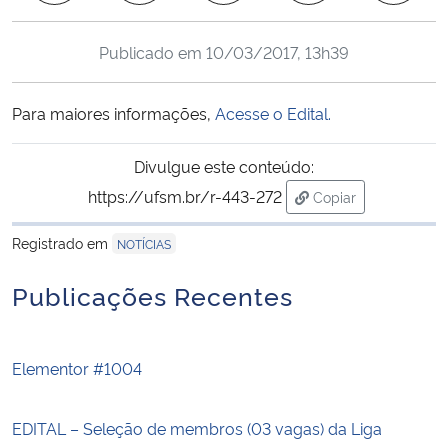
Ministério da Cidadania
Publicado em
10/03/2017, 13h39
Ministério da Saúde
Para maiores informações,
Acesse o Edital.
Ministério de Minas e Energia
Divulgue este conteúdo:
Ministério da Ciência, Tecnologia, Inovações e Comunicações
https://ufsm.br/r-443-272
Copiar
para área de trans
Ministério do Meio Ambiente
Registrado em
NOTÍCIAS
Ministério do Turismo
Publicações Recentes
Ministério do Desenvolvimento Regional
Elementor #1004
Controladoria-Geral da União
EDITAL – Seleção de membros (03 vagas) da Liga
Ministério da Mulher, da Família e dos Direitos Humanos