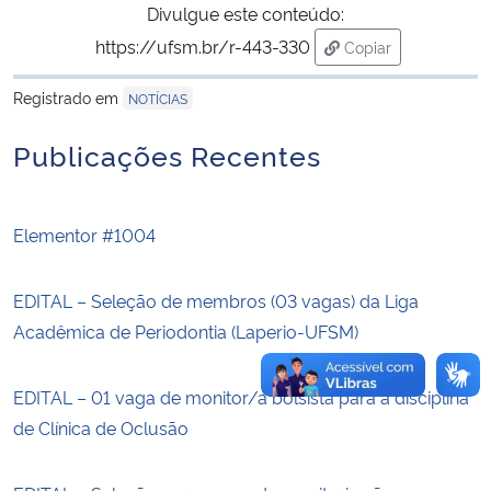
Divulgue este conteúdo:
https://ufsm.br/r-443-330
Copiar
Secretaria-Geral
para área de trans
Registrado em
NOTÍCIAS
Secretaria de Governo
Publicações Recentes
Gabinete de Segurança Institucional
Advocacia-Geral da União
Elementor #1004
Banco Central do Brasil
EDITAL – Seleção de membros (03 vagas) da Liga
Acadêmica de Periodontia (Laperio-UFSM)
Planalto
EDITAL – 01 vaga de monitor/a bolsista para a disciplina
de Clínica de Oclusão