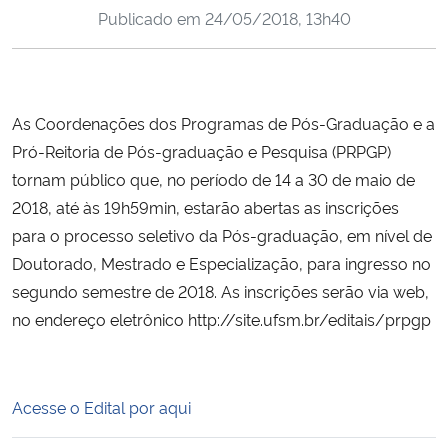
Publicado em
24/05/2018, 13h40
Ministério da Cidadania
Ministério da Saúde
As Coordenações dos Programas de Pós-Graduação e a
Ministério de Minas e Energia
Pró-Reitoria de Pós-graduação e Pesquisa (PRPGP)
Ministério da Ciência, Tecnologia, Inovações e Comunicações
tornam público que, no período de
14 a 30 de maio de
2018, até às 19h59min
, estarão abertas as inscrições
Ministério do Meio Ambiente
para o processo seletivo da Pós-graduação, em nível de
Doutorado, Mestrado e Especialização, para ingresso no
Ministério do Turismo
segundo semestre de 2018. As inscrições serão via web,
no endereço eletrônico
http://site.ufsm.br/editais/prpgp
Ministério do Desenvolvimento Regional
Controladoria-Geral da União
Acesse o Edital por aqui
Ministério da Mulher, da Família e dos Direitos Humanos