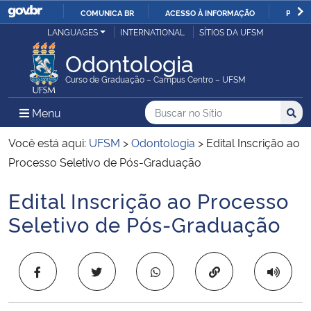
COMUNICA BR
ACESSO À INFORMAÇÃO
PARTI
Casa Civil
LANGUAGES
INTERNATIONAL
SÍTIOS DA UFSM
IR
PARA
Odontologia
Ministério da Justiça e Segurança Pública
O
Curso de Graduação – Campus Centro – UFSM
CONTEÚDO
Ministério da Defesa
Buscar no no Sítio
Busca
Busca:
Menu Principal do Sítio
Menu
Busc
Ministério das Relações Exteriores
Você está aqui:
UFSM
>
Odontologia
>
Edital Inscrição ao
Processo Seletivo de Pós-Graduação
Ministério da Economia
Edital Inscrição ao Processo
Início do conteúdo
Ministério da Infraestrutura
Seletivo de Pós-Graduação
Ministério da Agricultura, Pecuária e Abastecimento
Copiar para área 
Ministério da Educação